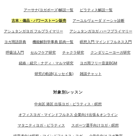
アーサナ(ヨガポーズ)解説一覧
ピラティス解説一覧
古本・備品・パワーストーン販売
アーユルヴェーダ ドーシャ診断
アシュタンガヨガ フルプライマリー
アシュタンガヨガ ハーフプライマリー
ヨガ用語辞典
機能解剖学事典 筋肉一覧
瞑想入門 マインドフルネス入門
呼吸法入門
セルフケア研究
チャクラ研究
クンダリニーヨーガ研究
経絡・経穴・ナディ・マルマ研究
ヨガ用フリー音楽BGM
研究の軌跡(エッセイ集)
雑談チャット
対象別レッスン
中央区 港区 出張ヨガ・ピラティス・瞑想
オフィスヨガ・マインドフルネス 企業向け出張＆オンライン
マタニティヨガ・ピラティス
スポーツ選手向けヨガ・瞑想