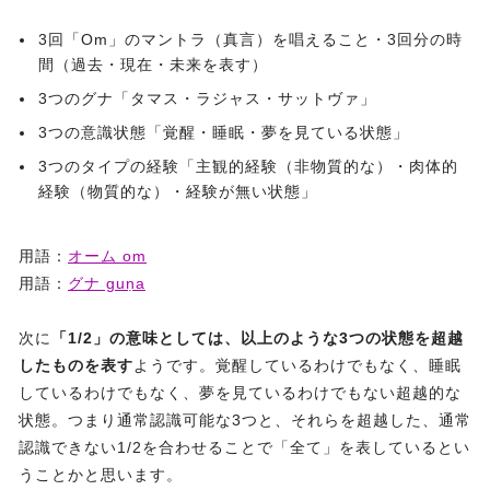
3回「Om」のマントラ（真言）を唱えること・3回分の時
間（過去・現在・未来を表す）
3つのグナ「タマス・ラジャス・サットヴァ」
3つの意識状態「覚醒・睡眠・夢を見ている状態」
3つのタイプの経験「主観的経験（非物質的な）・肉体的
経験（物質的な）・経験が無い状態」
用語：
オーム om
用語：
グナ guṇa
次に
「1/2」の意味としては、以上のような3つの状態を超越
したものを表す
ようです。覚醒しているわけでもなく、睡眠
しているわけでもなく、夢を見ているわけでもない超越的な
状態。つまり通常認識可能な3つと、それらを超越した、通常
認識できない1/2を合わせることで「全て」を表しているとい
うことかと思います。