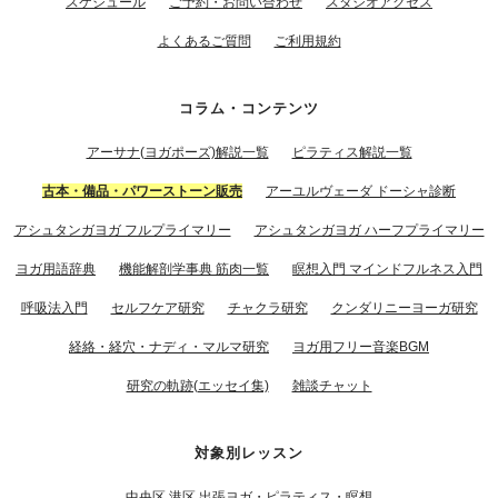
スケジュール
ご予約・お問い合わせ
スタジオアクセス
よくあるご質問
ご利用規約
コラム・コンテンツ
アーサナ(ヨガポーズ)解説一覧
ピラティス解説一覧
古本・備品・パワーストーン販売
アーユルヴェーダ ドーシャ診断
アシュタンガヨガ フルプライマリー
アシュタンガヨガ ハーフプライマリー
ヨガ用語辞典
機能解剖学事典 筋肉一覧
瞑想入門 マインドフルネス入門
呼吸法入門
セルフケア研究
チャクラ研究
クンダリニーヨーガ研究
経絡・経穴・ナディ・マルマ研究
ヨガ用フリー音楽BGM
研究の軌跡(エッセイ集)
雑談チャット
対象別レッスン
中央区 港区 出張ヨガ・ピラティス・瞑想