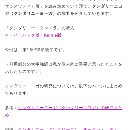
サラスワティ）著」を読み進めていく形で、
クンダリーニヨ
ガ（クンダリニーヨーガ）
の概要を紹介していきます。
「クンダリニー・タントラ」の購入
ペーパーバック版
・
Kindle版
今回は、第1章の2節後半です。
（引用部分の太字強調は私が個人的に重要と思ったところを
示したものです。）
クンダリーニヨガの研究については、以下のページにまとめ
てあります。
参考：
クンダリニーヨーガ（クンダリーニヨガ）の研究まと
め
用語：
クンダリニー（クンダリーニ）
・
チャクラ
・
ナディ