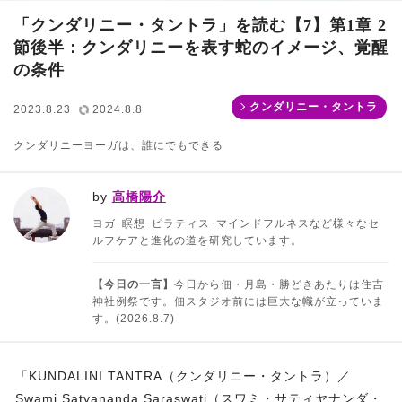
「クンダリニー・タントラ」を読む【7】第1章 2
節後半：クンダリニーを表す蛇のイメージ、覚醒
の条件
クンダリニー・タントラ
2023.8.23
2024.8.8
クンダリニーヨーガは、誰にでもできる
by
高橋陽介
ヨガ･瞑想･ピラティス･マインドフルネスなど様々なセ
ルフケアと進化の道を研究しています。
【今日の一言】
今日から佃・月島・勝どきあたりは住吉
神社例祭です。佃スタジオ前には巨大な幟が立っていま
す。(2026.8.7)
「KUNDALINI TANTRA（クンダリニー・タントラ）／
Swami Satyananda Saraswati（スワミ・サティヤナンダ・