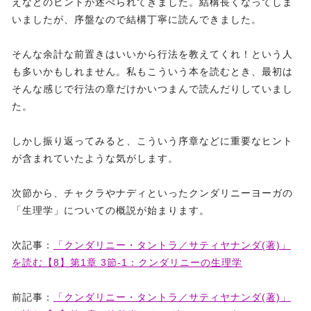
えなどのヒントが述べられてきました。結構長くなってしま
いましたが、序盤なので結構丁寧に読んできました。
そんな余計な前置きはいいから行法を教えてくれ！という人
も多いかもしれません。私もこういう本を読むとき、最初は
そんな感じで行法の章だけかいつまんで読んだりしていまし
た。
しかし振り返ってみると、こういう序章などに重要なヒント
が含まれていたような気がします。
次節から、チャクラやナディといったクンダリニーヨーガの
「生理学」についての概説が始まります。
次記事：
「クンダリニー・タントラ／サティヤナンダ(著)」
を読む【8】第1章 3節-1：クンダリニーの生理学
前記事：
「クンダリニー・タントラ／サティヤナンダ(著)」