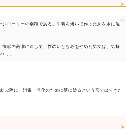
はヴァジローリーの別種である。牛糞を焼いて作った灰を水に混
た後、快感の高潮に達して、性のいとなみをやめた男女は、気持
るべし。
を結ぶ際に、消毒・浄化のために壁に塗るという形で出てきた
。