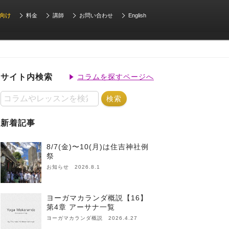
向け
料金
講師
お問い合わせ
English
サイト内検索
コラムを探すページへ
新着記事
8/7(金)〜10(月)は住吉神社例
祭
お知らせ 2026.8.1
ヨーガマカランダ概説【16】
第4章 アーサナ一覧
ヨーガマカランダ概説 2026.4.27