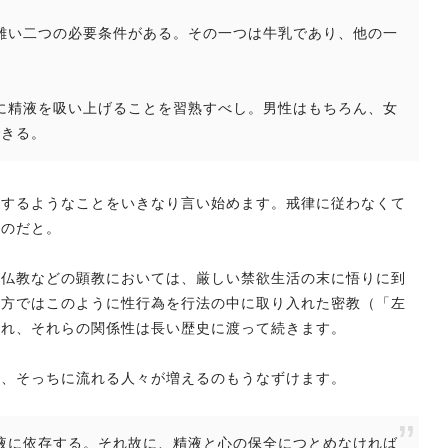
は得難い二つの必要条件がある。その一つは牛乳であり、他の一
適正に精液を吸い上げることを習熟すべし。男性はもちろん、女
できる。
にするようなことをいきなり言い始めます。戒律に従わなくて
いのだと。
乗仏教などの顕教においては、厳しい禁欲生活の末に悟りに到
一方ではこのように性行為を行法の中に取り入れた密教（「左
され、それらの関係性は長い歴史に渡って続きます。
ら、そっちに流れる人々が増えるのもうなずけます。
は精液に依存する。それ故に、精液と心の保全につとめなければ