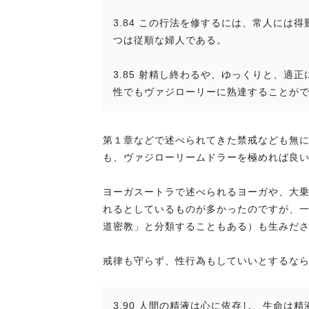
3.84 この行法を修するには、常人に
つは従順な婦人である。
3.85 射精し終わるや、ゆっくりと、
性でもヴァジローリーに熟達することが
第１章などで述べられてきた禁戒なども無
も、ヴァジローリームドラーを極めれば良
ヨーガスートラで述べられるヨーガや、大
れるとしているものが多かったのですが、
道密教」と分類することもある）も生みだ
戒律も守らず、性行為もしていいとするな
3.90 人間の精液は心に依存し、生命