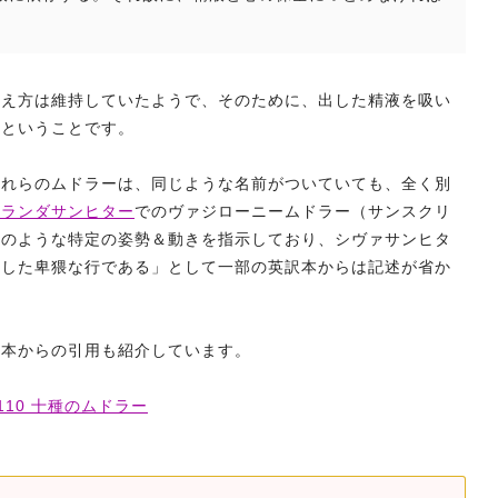
考え方は維持していたようで、そのために、出した精液を吸い
たということです。
これらのムドラーは、同じような名前がついていても、全く別
ーランダサンヒター
でのヴァジローニームドラー（サンスクリ
ナのような特定の姿勢＆動きを指示しており、シヴァサンヒタ
溺した卑猥な行である」として一部の英訳本からは記述が省か
訳本からの引用も紹介しています。
110 十種のムドラー