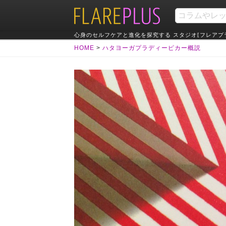
心身のセルフケアと進化を探究する スタジオ[フレアプ
HOME
>
ハタヨーガプラディーピカー概説