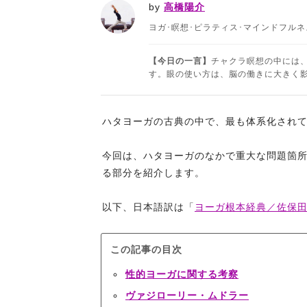
by
高橋陽介
ヨガ･瞑想･ピラティス･マインドフル
【今日の一言】
チャクラ瞑想の中には
す。眼の使い方は、脳の働きに大きく影響し
ハタヨーガの古典の中で、最も体系化され
今回は、ハタヨーガのなかで重大な問題箇
る部分を紹介します。
以下、日本語訳は「
ヨーガ根本経典／佐保
この記事の目次
性的ヨーガに関する考察
ヴァジローリー・ムドラー