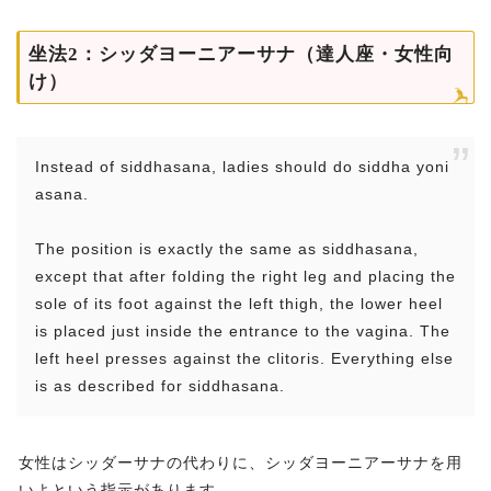
坐法2：シッダヨーニアーサナ（達人座・女性向
け）
Instead of siddhasana, ladies should do siddha yoni
asana.
The position is exactly the same as siddhasana,
except that after folding the right leg and placing the
sole of its foot against the left thigh, the lower heel
is placed just inside the entrance to the vagina. The
left heel presses against the clitoris. Everything else
is as described for siddhasana.
女性はシッダーサナの代わりに、シッダヨーニアーサナを用
いよという指示があります。