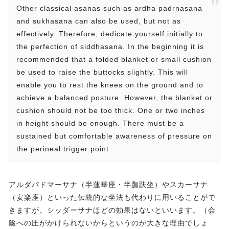
Other classical asanas such as ardha padrnasana
and sukhasana can also be used, but not as
effectively. Therefore, dedicate yourself initially to
the perfection of siddhasana. In the beginning it is
recommended that a folded blanket or small cushion
be used to raise the buttocks slightly. This will
enable you to rest the knees on the ground and to
achieve a balanced posture. However, the blanket or
cushion should not be too thick. One or two inches
in height should be enough. There must be a
sustained but comfortable awareness of pressure on
the perineal trigger point.
アルダパドマーサナ（半蓮華座・半跏趺坐）やスカーサナ
（安楽座）といった伝統的な坐法も代わりに用いることがで
きますが、シッダーサナほどの効果はないといいます。（会
陰への圧がかけられないからというのが大きな理由でしょ