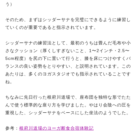
う）
そのため、まずはシッダーサナを完璧にできるように練習し
ていくのが重要であると指示されています。
シッダーサナの練習法として、最初のうちは畳んだ毛布や小
さなクッション（厚くしすぎないこと、1〜2インチ・2.5〜
5cm程度）を尻の下に置いて行うと、膝を床につけやすくバ
ランスの良い姿勢をとりやすい、と説明されています。この
あたりは、多くのヨガスタジオでも指示されていることです
ね。
ちなみに先日行った根府川道場で、座布団を独特な形でたた
んで使う標準的な座り方を学びました。やはり会陰への圧を
重視した、シッダーサナをベースにした坐法のようでした。
参考：
根府川道場のヨーガ断食合宿体験記