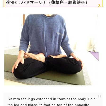
坐法3：パドマーサナ（蓮華座・結跏趺坐）
Sit with the legs extended in front of the body. Fold
the leg and place its foot on top of the opposite