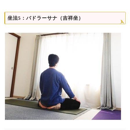
坐法5：バドラーサナ（吉祥坐）