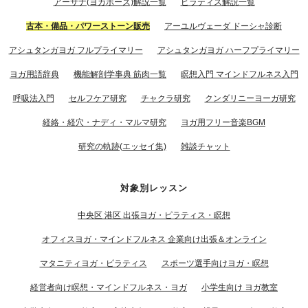
アーサナ(ヨガポーズ)解説一覧
ピラティス解説一覧
古本・備品・パワーストーン販売
アーユルヴェーダ ドーシャ診断
アシュタンガヨガ フルプライマリー
アシュタンガヨガ ハーフプライマリー
ヨガ用語辞典
機能解剖学事典 筋肉一覧
瞑想入門 マインドフルネス入門
呼吸法入門
セルフケア研究
チャクラ研究
クンダリニーヨーガ研究
経絡・経穴・ナディ・マルマ研究
ヨガ用フリー音楽BGM
研究の軌跡(エッセイ集)
雑談チャット
対象別レッスン
中央区 港区 出張ヨガ・ピラティス・瞑想
オフィスヨガ・マインドフルネス 企業向け出張＆オンライン
マタニティヨガ・ピラティス
スポーツ選手向けヨガ・瞑想
経営者向け瞑想・マインドフルネス・ヨガ
小学生向け ヨガ教室