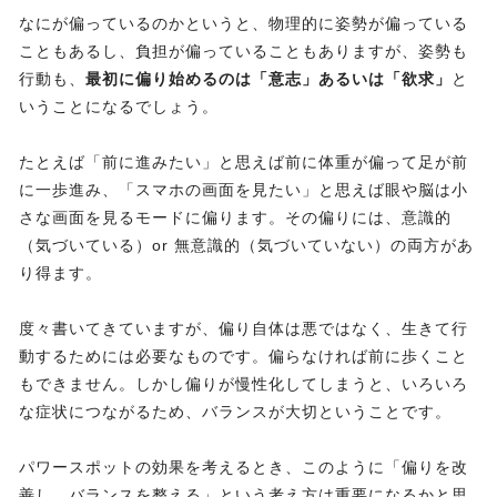
なにが偏っているのかというと、物理的に姿勢が偏っている
こともあるし、負担が偏っていることもありますが、姿勢も
行動も、
最初に偏り始めるのは「意志」あるいは「欲求」
と
いうことになるでしょう。
たとえば「前に進みたい」と思えば前に体重が偏って足が前
に一歩進み、「スマホの画面を見たい」と思えば眼や脳は小
さな画面を見るモードに偏ります。その偏りには、意識的
（気づいている）or 無意識的（気づいていない）の両方があ
り得ます。
度々書いてきていますが、偏り自体は悪ではなく、生きて行
動するためには必要なものです。偏らなければ前に歩くこと
もできません。しかし偏りが慢性化してしまうと、いろいろ
な症状につながるため、バランスが大切ということです。
パワースポットの効果を考えるとき、このように「偏りを改
善し、バランスを整える」という考え方は重要になるかと思