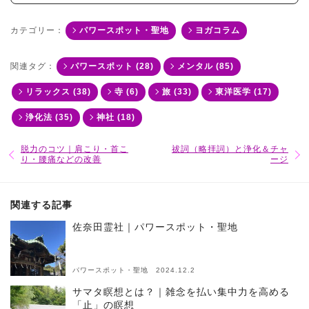
カテゴリー：
パワースポット・聖地
ヨガコラム
関連タグ：
パワースポット (28)
メンタル (85)
リラックス (38)
寺 (6)
旅 (33)
東洋医学 (17)
浄化法 (35)
神社 (18)
脱力のコツ｜肩こり・首こ
祓詞（略拝詞）と浄化＆チャ
り・腰痛などの改善
ージ
関連する記事
佐奈田霊社｜パワースポット・聖地
パワースポット・聖地 2024.12.2
サマタ瞑想とは？｜雑念を払い集中力を高める
「止」の瞑想