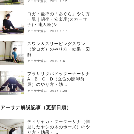
アーサナ解説 2023.1.12
ヨガ・坐禅の「あぐら」やり方
一覧｜胡坐・安楽座(スカーサ
ナ)・達人座(シ…
アーサナ解説 2017.6.17
スワン＆スリーピングスワン
（陰ヨガ）のやり方・効果・図
解
アーサナ解説 2019.6.6
プラサリタパドッターナーサナ
A・B・C・D（立位の開脚前
屈）のやり方・効…
アーサナ解説 2017.8.28
アーサナ解説記事（更新日順）
ティリャカ・ターダーサナ（側
屈したヤシの木のポーズ）のや
り方・効果・…