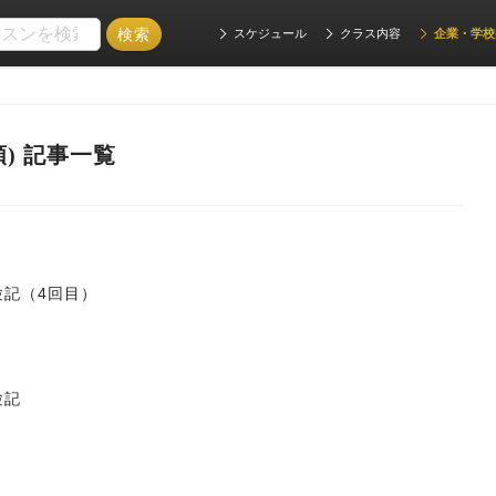
スケジュール
クラス内容
企業・学校
) 記事一覧
験記（4回目）
験記