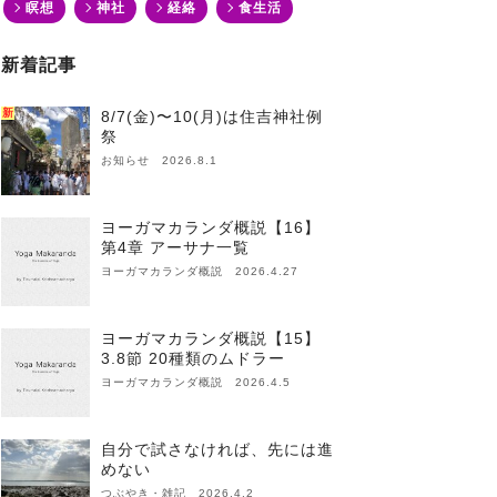
瞑想
神社
経絡
食生活
新着記事
新
8/7(金)〜10(月)は住吉神社例
祭
お知らせ 2026.8.1
ヨーガマカランダ概説【16】
第4章 アーサナ一覧
ヨーガマカランダ概説 2026.4.27
ヨーガマカランダ概説【15】
3.8節 20種類のムドラー
ヨーガマカランダ概説 2026.4.5
自分で試さなければ、先には進
めない
つぶやき・雑記 2026.4.2