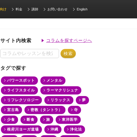
向け
料金
講師
お問い合わせ
English
サイト内検索
コラムを探すページへ
タグで探す
パワースポット
メンタル
ライフスタイル
ラーマクリシュナ
リフレクソロジー
リラックス
夢
宮古島
密教（タントラ）
寺
少食
断食
旅
東洋医学
根府川ヨーガ道場
沖縄
浄化法