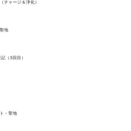
（チャージ＆浄化）
聖地
験記（3回目）
ト・聖地