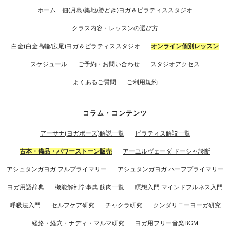
ホーム 佃(月島/築地/勝どき)ヨガ＆ピラティススタジオ
クラス内容・レッスンの選び方
白金(白金高輪/広尾)ヨガ＆ピラティススタジオ
オンライン個別レッスン
スケジュール
ご予約・お問い合わせ
スタジオアクセス
よくあるご質問
ご利用規約
コラム・コンテンツ
アーサナ(ヨガポーズ)解説一覧
ピラティス解説一覧
古本・備品・パワーストーン販売
アーユルヴェーダ ドーシャ診断
アシュタンガヨガ フルプライマリー
アシュタンガヨガ ハーフプライマリー
ヨガ用語辞典
機能解剖学事典 筋肉一覧
瞑想入門 マインドフルネス入門
呼吸法入門
セルフケア研究
チャクラ研究
クンダリニーヨーガ研究
経絡・経穴・ナディ・マルマ研究
ヨガ用フリー音楽BGM