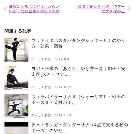
健康になるにはどうしたらい
「陰ヨガ的なやり方」でアー
いか・なぜ健康を損なうのか
サナを深める
関連する記事
ウッティタハスタパダングシュターサナのやり
方・効果・図解
アーサナ解説 2017.8.4
ヨガ・坐禅の「あぐら」やり方一覧｜胡坐・安
楽座(スカーサナ…
アーサナ解説 2017.6.17
ヴィラバドラーサナⅡ（ウォーリアⅡ・戦士の
ポーズⅡ・英雄のポ…
アーサナ解説 2017.1.14
チャトランガ・ダンダーサナ（4点で支える杖の
ポーズ）のやり…