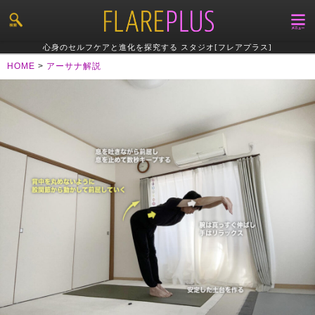
心身のセルフケアと進化を探究する スタジオ[フレアプラス]
HOME
>
アーサナ解説