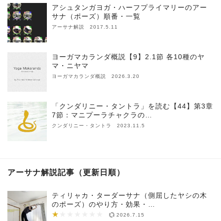
アシュタンガヨガ・ハーフプライマリーのアー
サナ（ポーズ）順番・一覧
アーサナ解説 2017.5.11
ヨーガマカランダ概説【9】2.1節 各10種のヤ
マ・ニヤマ
ヨーガマカランダ概説 2026.3.20
「クンダリニー・タントラ」を読む【44】第3章
7節：マニプーラチャクラの…
クンダリニー・タントラ 2023.11.5
アーサナ解説記事（更新日順）
ティリャカ・ターダーサナ（側屈したヤシの木
のポーズ）のやり方・効果・…
★
★★★★★★★
2026.7.15