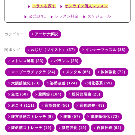
コラムを探す
オンライン個人レッスン
公式LINE
レッスン料金
スケジュール
カテゴリー：
アーサナ解説
関連タグ：
ねじり（ツイスト） (37)
インナーマッスル (38)
ストレス解消 (23)
バランス (28)
マニプーラチャクラ (24)
メンタル (85)
体幹強化 (72)
大腰筋強化 (23)
姿勢改善 (124)
消化器系 (59)
立位 (50)
股関節 (104)
股関節屈曲 (25)
肩こり (111)
背筋強化 (50)
背骨調整 (43)
腰方形筋ストレッチ (9)
腰痛 (57)
腸腰筋強化 (72)
腹斜筋ストレッチ (19)
腹筋強化 (19)
自律神経 (92)