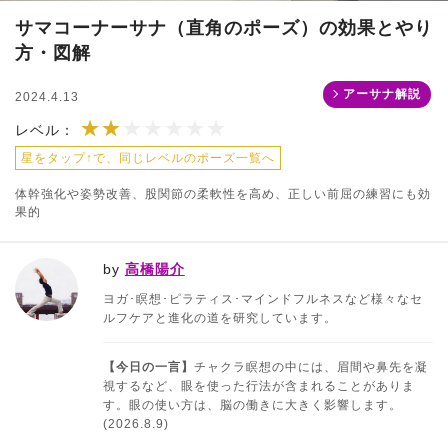
サマコーナーサナ（直角のポーズ）の効果とやり
方・図解
アーサナ解説
2024.4.13
★★
★★★★★★★
レベル：
星をタップ↑で、同じレベルのポーズ一覧へ
体幹強化や姿勢改善、股関節の柔軟性を高め、正しい前屈の練習にも効
果的
by
高橋陽介
ヨガ･瞑想･ピラティス･マインドフルネスなど様々なセ
ルフケアと進化の道を研究しています。
【今日の一言】
チャクラ瞑想の中には、眉間や鼻先を凝
視するなど、眼を使った行法が含まれることがありま
す。眼の使い方は、脳の働きに大きく影響します。
(2026.8.9)