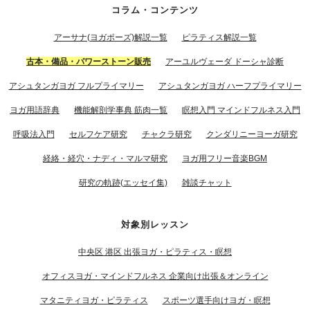
コラム・コンテンツ
アーサナ(ヨガポーズ)解説一覧
ピラティス解説一覧
古本・備品・パワーストーン販売
アーユルヴェーダ ドーシャ診断
アシュタンガヨガ フルプライマリー
アシュタンガヨガ ハーフプライマリー
ヨガ用語辞典
機能解剖学事典 筋肉一覧
瞑想入門 マインドフルネス入門
呼吸法入門
セルフケア研究
チャクラ研究
クンダリニーヨーガ研究
経絡・経穴・ナディ・マルマ研究
ヨガ用フリー音楽BGM
研究の軌跡(エッセイ集)
雑談チャット
対象別レッスン
中央区 港区 出張ヨガ・ピラティス・瞑想
オフィスヨガ・マインドフルネス 企業向け出張＆オンライン
マタニティヨガ・ピラティス
スポーツ選手向けヨガ・瞑想