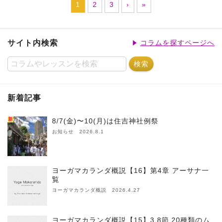
1
2
3
›
»
サイト内検索
コラムを探すページへ
新着記事
新
8/7(金)〜10(月)は住吉神社例祭
お知らせ 2026.8.1
ヨーガマカランダ概説【16】第4章 アーサナ一
覧
ヨーガマカランダ概説 2026.4.27
ヨーガマカランダ概説【15】3.8節 20種類のム