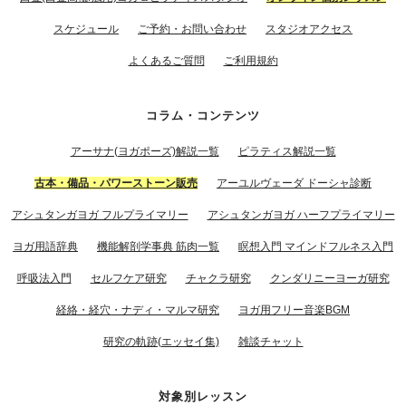
スケジュール
ご予約・お問い合わせ
スタジオアクセス
よくあるご質問
ご利用規約
コラム・コンテンツ
アーサナ(ヨガポーズ)解説一覧
ピラティス解説一覧
古本・備品・パワーストーン販売
アーユルヴェーダ ドーシャ診断
アシュタンガヨガ フルプライマリー
アシュタンガヨガ ハーフプライマリー
ヨガ用語辞典
機能解剖学事典 筋肉一覧
瞑想入門 マインドフルネス入門
呼吸法入門
セルフケア研究
チャクラ研究
クンダリニーヨーガ研究
経絡・経穴・ナディ・マルマ研究
ヨガ用フリー音楽BGM
研究の軌跡(エッセイ集)
雑談チャット
対象別レッスン