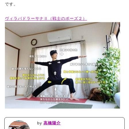
です。
ヴィラバドラーサナⅡ（戦士のポーズ２）
by
高橋陽介