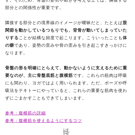
す。そのため、骨盤の姿勢や動きを考える上では、隣接する
部分との関係性が重要です。
隣接する部分との境界線のイメージが曖昧だと、たとえば
股
関節を動かしているつもりでも、背骨が動いてしまっていた
りする
ことが結構な頻度で起こります。こういったことも
体
の癖
であり、姿勢の歪みや骨の歪みを引き起こすきっかけに
なります。
骨盤の形を明確にとらえて、動かないように支えるために重
要なのが、主に骨盤底筋と腹横筋
です。これらの筋肉は呼吸
にも関わり、ヨガではよく用いられます。ただ、ポーズや呼
吸法をテキトーにやっていると、これらの重要な筋肉を使わ
ずにごまかすこともできてしまいます。
参考：腹横筋の詳細
参考：腹横筋を使えるようにするコツ