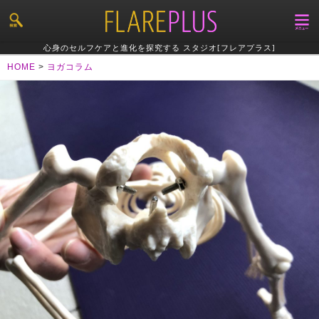
心身のセルフケアと進化を探究する スタジオ[フレアプラス]
HOME
>
ヨガコラム