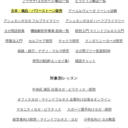
アーサナ(ヨガポーズ)解説一覧
ピラティス解説一覧
古本・備品・パワーストーン販売
アーユルヴェーダ ドーシャ診断
アシュタンガヨガ フルプライマリー
アシュタンガヨガ ハーフプライマリー
ヨガ用語辞典
機能解剖学事典 筋肉一覧
瞑想入門 マインドフルネス入門
呼吸法入門
セルフケア研究
チャクラ研究
クンダリニーヨーガ研究
経絡・経穴・ナディ・マルマ研究
ヨガ用フリー音楽BGM
研究の軌跡(エッセイ集)
雑談チャット
対象別レッスン
中央区 港区 出張ヨガ・ピラティス・瞑想
オフィスヨガ・マインドフルネス 企業向け出張＆オンライン
マタニティヨガ・ピラティス
スポーツ選手向けヨガ・瞑想
経営者向け瞑想・マインドフルネス・ヨガ
小学生向け ヨガ教室