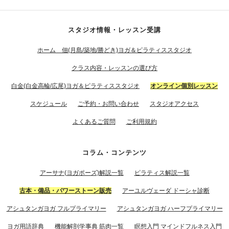
スタジオ情報・レッスン受講
ホーム 佃(月島/築地/勝どき)ヨガ＆ピラティススタジオ
クラス内容・レッスンの選び方
白金(白金高輪/広尾)ヨガ＆ピラティススタジオ
オンライン個別レッスン
スケジュール
ご予約・お問い合わせ
スタジオアクセス
よくあるご質問
ご利用規約
コラム・コンテンツ
アーサナ(ヨガポーズ)解説一覧
ピラティス解説一覧
古本・備品・パワーストーン販売
アーユルヴェーダ ドーシャ診断
アシュタンガヨガ フルプライマリー
アシュタンガヨガ ハーフプライマリー
ヨガ用語辞典
機能解剖学事典 筋肉一覧
瞑想入門 マインドフルネス入門