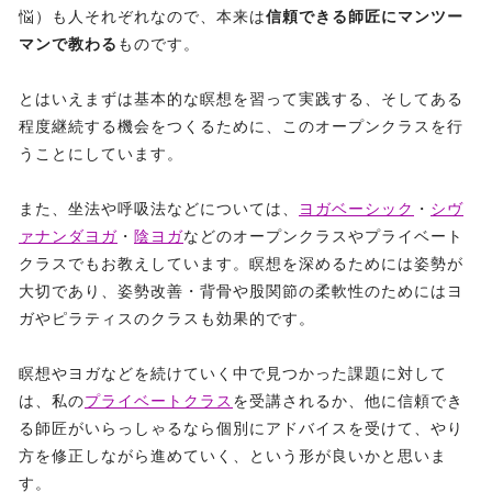
悩）も人それぞれなので、本来は
信頼できる師匠にマンツー
マンで教わる
ものです。
とはいえまずは基本的な瞑想を習って実践する、そしてある
程度継続する機会をつくるために、このオープンクラスを行
うことにしています。
また、坐法や呼吸法などについては、
ヨガベーシック
・
シヴ
ァナンダヨガ
・
陰ヨガ
などのオープンクラスやプライベート
クラスでもお教えしています。瞑想を深めるためには姿勢が
大切であり、姿勢改善・背骨や股関節の柔軟性のためにはヨ
ガやピラティスのクラスも効果的です。
瞑想やヨガなどを続けていく中で見つかった課題に対して
は、私の
プライベートクラス
を受講されるか、他に信頼でき
る師匠がいらっしゃるなら個別にアドバイスを受けて、やり
方を修正しながら進めていく、という形が良いかと思いま
す。