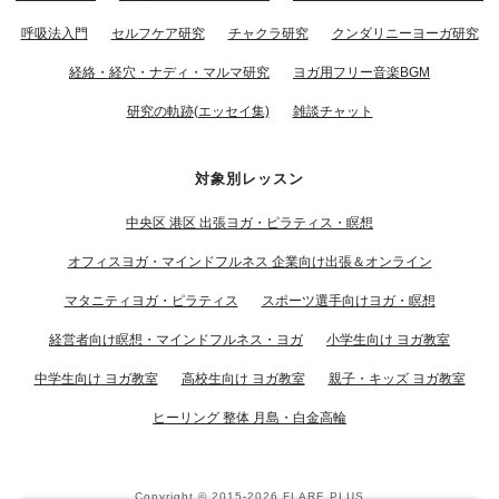
呼吸法入門
セルフケア研究
チャクラ研究
クンダリニーヨーガ研究
経絡・経穴・ナディ・マルマ研究
ヨガ用フリー音楽BGM
研究の軌跡(エッセイ集)
雑談チャット
対象別レッスン
中央区 港区 出張ヨガ・ピラティス・瞑想
オフィスヨガ・マインドフルネス 企業向け出張＆オンライン
マタニティヨガ・ピラティス
スポーツ選手向けヨガ・瞑想
経営者向け瞑想・マインドフルネス・ヨガ
小学生向け ヨガ教室
中学生向け ヨガ教室
高校生向け ヨガ教室
親子・キッズ ヨガ教室
ヒーリング 整体 月島・白金高輪
Copyright © 2015-2026
FLARE PLUS