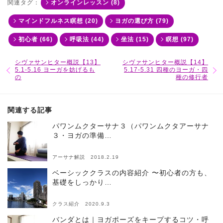
関連タグ：
オンラインレッスン (8)
マインドフルネス瞑想 (20)
ヨガの選び方 (79)
初心者 (66)
呼吸法 (44)
坐法 (15)
瞑想 (97)
シヴァサンヒター概説【13】
シヴァサンヒター概説【14】
5.1-5.16 ヨーガを妨げるも
5.17-5.31 四種のヨーガ・四
の
種の修行者
関連する記事
パワンムクターサナ３（パワンムクタアーサナ
３・ヨガの準備…
アーサナ解説 2018.2.19
ベーシッククラスの内容紹介 〜初心者の方も、
基礎をしっかり…
クラス紹介 2020.9.3
バンダとは｜ヨガポーズをキープするコツ・呼