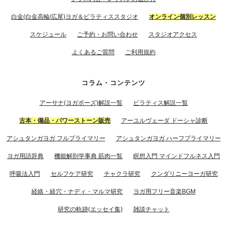
白金(白金高輪/広尾)ヨガ＆ピラティススタジオ
オンライン個別レッスン
スケジュール
ご予約・お問い合わせ
スタジオアクセス
よくあるご質問
ご利用規約
コラム・コンテンツ
アーサナ(ヨガポーズ)解説一覧
ピラティス解説一覧
古本・備品・パワーストーン販売
アーユルヴェーダ ドーシャ診断
アシュタンガヨガ フルプライマリー
アシュタンガヨガ ハーフプライマリー
ヨガ用語辞典
機能解剖学事典 筋肉一覧
瞑想入門 マインドフルネス入門
呼吸法入門
セルフケア研究
チャクラ研究
クンダリニーヨーガ研究
経絡・経穴・ナディ・マルマ研究
ヨガ用フリー音楽BGM
研究の軌跡(エッセイ集)
雑談チャット