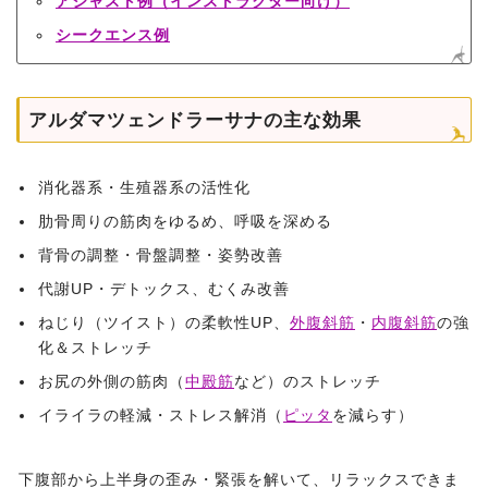
アジャスト例（インストラクター向け）
シークエンス例
アルダマツェンドラーサナの主な効果
消化器系・生殖器系の活性化
肋骨周りの筋肉をゆるめ、呼吸を深める
背骨の調整・骨盤調整・姿勢改善
代謝UP・デトックス、むくみ改善
ねじり（ツイスト）の柔軟性UP、
外腹斜筋
・
内腹斜筋
の強
化＆ストレッチ
お尻の外側の筋肉（
中殿筋
など）のストレッチ
イライラの軽減・ストレス解消（
ピッタ
を減らす）
下腹部から上半身の歪み・緊張を解いて、リラックスできま