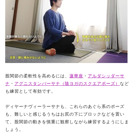
股関節の柔軟性を高めるには、
蓮華座
・
アルダシッダーサ
ナ
・
アグニスタンバーサナ（陰ヨガのスクエアポーズ）
など
も練習として有効です。
ディヤーナヴィーラーサナも、これらのあぐら系のポーズ
も、難しいと感じるうちはお尻の下にブロックなどを置い
て、股関節の動きを慎重に観察しながら練習するようにしま
しょう。