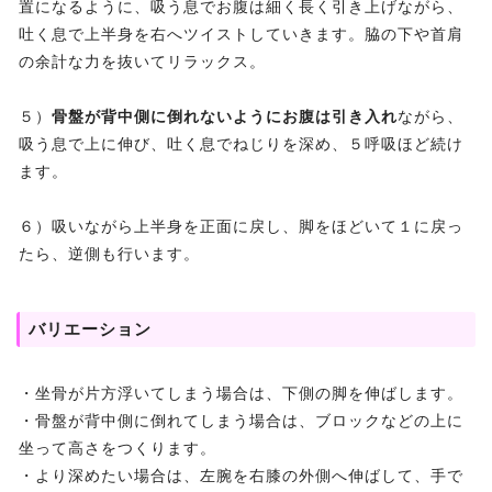
置になるように、吸う息でお腹は細く長く引き上げながら、
吐く息で上半身を右へツイストしていきます。脇の下や首肩
の余計な力を抜いてリラックス。
５）
骨盤が背中側に倒れないようにお腹は引き入れ
ながら、
吸う息で上に伸び、吐く息でねじりを深め、５呼吸ほど続け
ます。
６）吸いながら上半身を正面に戻し、脚をほどいて１に戻っ
たら、逆側も行います。
バリエーション
・坐骨が片方浮いてしまう場合は、下側の脚を伸ばします。
・骨盤が背中側に倒れてしまう場合は、ブロックなどの上に
坐って高さをつくります。
・より深めたい場合は、左腕を右膝の外側へ伸ばして、手で