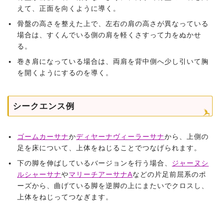
えて、正面を向くように導く。
骨盤の高さを整えた上で、左右の肩の高さが異なっている
場合は、すくんでいる側の肩を軽くさすって力をぬかせ
る。
巻き肩になっている場合は、両肩を背中側へ少し引いて胸
を開くようにするのを導く。
シークエンス例
ゴームカーサナ
か
ディヤーナヴィーラーサナ
から、上側の
足を床について、上体をねじることでつなげられます。
下の脚を伸ばしているバージョンを行う場合、
ジャーヌシ
ルシャーサナ
や
マリーチアーサナA
などの片足前屈系のポ
ーズから、曲げている脚を逆脚の上にまたいでクロスし、
上体をねじってつなぎます。