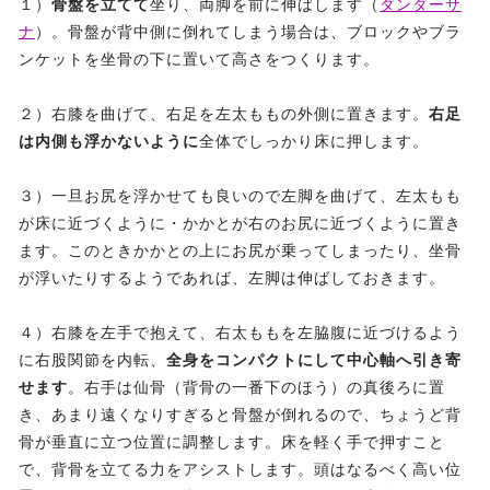
１）
骨盤を立てて
坐り、両脚を前に伸ばします（
ダンダーサ
ナ
）。骨盤が背中側に倒れてしまう場合は、ブロックやブラ
ンケットを坐骨の下に置いて高さをつくります。
２）右膝を曲げて、右足を左太ももの外側に置きます。
右足
は内側も浮かないように
全体でしっかり床に押します。
３）一旦お尻を浮かせても良いので左脚を曲げて、左太もも
が床に近づくように・かかとが右のお尻に近づくように置き
ます。このときかかとの上にお尻が乗ってしまったり、坐骨
が浮いたりするようであれば、左脚は伸ばしておきます。
４）右膝を左手で抱えて、右太ももを左脇腹に近づけるよう
に右股関節を内転、
全身をコンパクトにして中心軸へ引き寄
せます
。右手は仙骨（背骨の一番下のほう）の真後ろに置
き、あまり遠くなりすぎると骨盤が倒れるので、ちょうど背
骨が垂直に立つ位置に調整します。床を軽く手で押すこと
で、背骨を立てる力をアシストします。頭はなるべく高い位