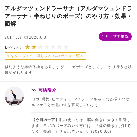
アルダマツェンドラーサナ（アルダマツェンドラ
アーサナ・半ねじりのポーズ）のやり方・効果・
図解
アーサナ解説
2017.5.3
2026.6.3
★★
★★★★★★★
レベル：
星をタップ↑で、同じレベルのポーズ一覧へ
似たような柔軟体操もありますが、ヨガポーズとしてしっかり行うと効
果が変わります
by
高橋陽介
ヨガ･瞑想･ピラティス･マインドフルネスなど様々なセ
ルフケアと進化の道を研究しています。
【今日の一言】
眼の使い方は、脳の働きに大きく影響し
ます。ヨガのポーズのやり方には、「体の動き」だけで
なく「視線」も含まれています。(2026.8.8)