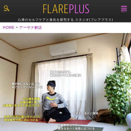
心身のセルフケアと進化を探究する スタジオ[フレアプラス]
HOME
>
アーサナ解説