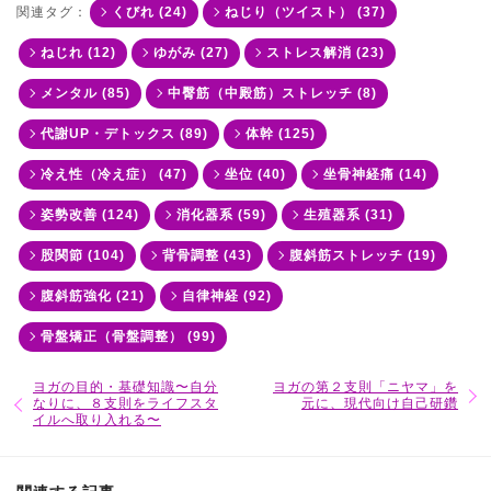
関連タグ：
くびれ (24)
ねじり（ツイスト） (37)
ねじれ (12)
ゆがみ (27)
ストレス解消 (23)
メンタル (85)
中臀筋（中殿筋）ストレッチ (8)
代謝UP・デトックス (89)
体幹 (125)
冷え性（冷え症） (47)
坐位 (40)
坐骨神経痛 (14)
姿勢改善 (124)
消化器系 (59)
生殖器系 (31)
股関節 (104)
背骨調整 (43)
腹斜筋ストレッチ (19)
腹斜筋強化 (21)
自律神経 (92)
骨盤矯正（骨盤調整） (99)
ヨガの目的・基礎知識〜自分
ヨガの第２支則「ニヤマ」を
なりに、８支則をライフスタ
元に、現代向け自己研鑽
イルへ取り入れる〜