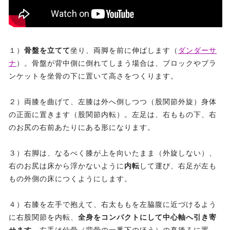
１）
骨盤を立てて
坐り、両脚を前に伸ばします（
ダンダーサ
ナ
）。骨盤が背中側に倒れてしまう場合は、ブロックやブラ
ンケットを坐骨の下に置いて高さをつくります。
２）両膝を曲げて、左膝は外へ倒しつつ（股関節外旋）身体
の正面に置きます（股関節内転）。左足は、右ももの下、右
のお尻の右前あたりにある形になります。
３）右脚は、なるべく膝が上を向いたまま（外旋しない）、
右のお尻は床から浮かないように
内転
して運び、右足が左も
もの外側の床につくようにします。
４）右膝を左手で抱えて、右太ももを左脇腹に近づけるよう
に右股関節を内転、
全身をコンパクトにして中心軸へ引き寄