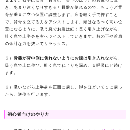
せます
。右手は仙骨（背骨の一番下のほう）の真後ろに置
き、あまり遠くなりすぎると骨盤が倒れるので、ちょうど背
骨が垂直に立つ位置に調整します。床を軽く手で押すこと
で、背骨を立てる力をアシストします。頭はなるべく高い位
置になるように、吸う息でお腹は細く長く引き上げながら、
吐く息で上半身を右へツイストしていきます。脇の下や首肩
の余計な力を抜いてリラックス。
５）
骨盤が背中側に倒れないようにお腹は引き入れ
ながら、
吸う息で上に伸び、吐く息でねじりを深め、５呼吸ほど続け
ます。
６）吸いながら上半身を正面に戻し、脚をほどいて１に戻っ
たら、逆側も行います。
初心者向けのやり方