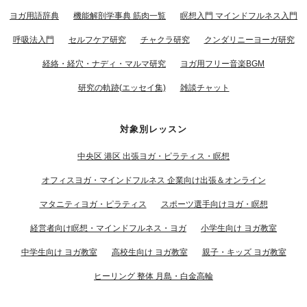
ヨガ用語辞典
機能解剖学事典 筋肉一覧
瞑想入門 マインドフルネス入門
呼吸法入門
セルフケア研究
チャクラ研究
クンダリニーヨーガ研究
経絡・経穴・ナディ・マルマ研究
ヨガ用フリー音楽BGM
研究の軌跡(エッセイ集)
雑談チャット
対象別レッスン
中央区 港区 出張ヨガ・ピラティス・瞑想
オフィスヨガ・マインドフルネス 企業向け出張＆オンライン
マタニティヨガ・ピラティス
スポーツ選手向けヨガ・瞑想
経営者向け瞑想・マインドフルネス・ヨガ
小学生向け ヨガ教室
中学生向け ヨガ教室
高校生向け ヨガ教室
親子・キッズ ヨガ教室
ヒーリング 整体 月島・白金高輪