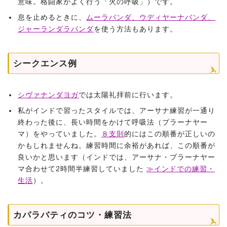
意味。格闘家がよく行う「火の呼吸」）です。
息を止めるときに、
ムーラバンダ、ウディヤーナバンダ、
ジャーランダラバンダ
を使う方法もあります。
シークエンス例
シヴァナンダヨガ
では太陽礼拝前に行います。
私がインドで習ったスタイルでは、アーサナ練習が一通り
終わった後に、長い時間をかけて呼吸法（プラーナヤー
マ）をやっていました。
８支則
的にはこの順番が正しいの
かもしれませんね。練習時間に余裕があれば、この順番が
良いかと思います（インドでは、アーサナ・プラーナヤー
マ合わせて2時間半練習していました
≫インドでの練習・
生活
）。
カパラバティのコツ・練習法