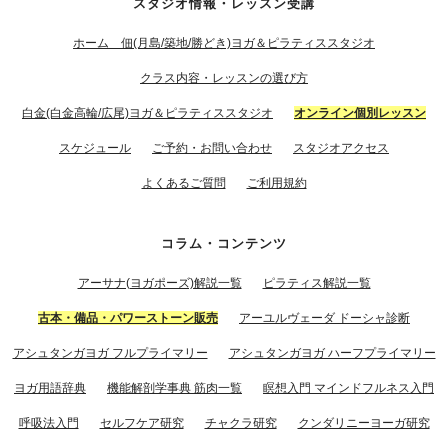
スタジオ情報・レッスン受講
ホーム 佃(月島/築地/勝どき)ヨガ＆ピラティススタジオ
クラス内容・レッスンの選び方
白金(白金高輪/広尾)ヨガ＆ピラティススタジオ
オンライン個別レッスン
スケジュール
ご予約・お問い合わせ
スタジオアクセス
よくあるご質問
ご利用規約
コラム・コンテンツ
アーサナ(ヨガポーズ)解説一覧
ピラティス解説一覧
古本・備品・パワーストーン販売
アーユルヴェーダ ドーシャ診断
アシュタンガヨガ フルプライマリー
アシュタンガヨガ ハーフプライマリー
ヨガ用語辞典
機能解剖学事典 筋肉一覧
瞑想入門 マインドフルネス入門
呼吸法入門
セルフケア研究
チャクラ研究
クンダリニーヨーガ研究