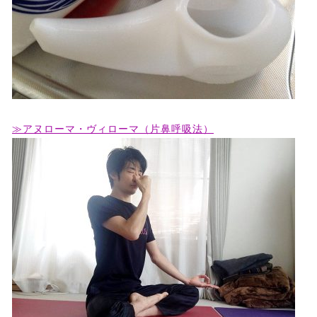
≫アヌローマ・ヴィローマ（片鼻呼吸法）