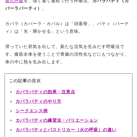
腹式呼吸
を、強く速く連続で行う呼吸法、
カパラバティ（カ
パーラバーティ）
。
カパラ（カパーラ・カパル）は「頭蓋骨」、バティ（バーテ
ィ）は「光・輝かせる」という意味。
滞っていた邪気を出して、新たな活気を生みだす呼吸法で
す。腹筋全体を使うことで胃腸の活性化などにもつながり、
体の中に熱を生み出します。
この記事の目次
カパラバティの効果・注意点
カパラバティのやり方
シークエンス例
カパラバティの練習法・バリエーション
カパラバティとバストリカー（火の呼吸）の違い