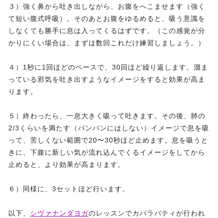
３）強く鼻から吐き出しながら、お腹をへこませます（強く
て短い腹式呼吸）。そのあとお腹をゆるめると、吸う意識を
しなくても勝手に息は入ってくるはずです。（この感覚が分
かりにくい場合は、まずは数回これだけ練習しましょう。）
４）1秒に1回ほどのペースで、30回ほど繰り返します。溜ま
っている邪気を吐き出すようなイメージをすると効果が高ま
ります。
５）終わったら、一息大きく吸って吐きます。その後、肺の
2/3くらいを満たす（パンパンにはしない）イメージで息を吸
って、苦しくない範囲で20〜30秒ほど止めます。息を吸うと
きに、下腹に新しい気が流れ込んでくるイメージをしてから
止めると、より効果が高まります。
６）同様に、3セットほど行います。
以下、
シヴァナンダヨガ
のレッスンでカパラバティが行われ