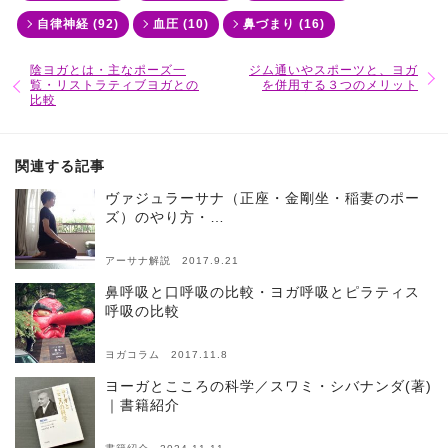
自律神経 (92)
血圧 (10)
鼻づまり (16)
陰ヨガとは・主なポーズ一
ジム通いやスポーツと、ヨガ
覧・リストラティブヨガとの
を併用する３つのメリット
比較
関連する記事
ヴァジュラーサナ（正座・金剛坐・稲妻のポー
ズ）のやり方・…
アーサナ解説 2017.9.21
鼻呼吸と口呼吸の比較・ヨガ呼吸とピラティス
呼吸の比較
ヨガコラム 2017.11.8
ヨーガとこころの科学／スワミ・シバナンダ(著)
｜書籍紹介