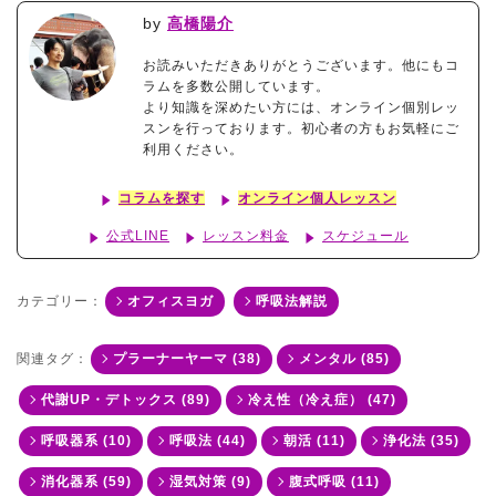
by
高橋陽介
お読みいただきありがとうございます。他にもコ
ラムを多数公開しています。
より知識を深めたい方には、オンライン個別レッ
スンを行っております。初心者の方もお気軽にご
利用ください。
コラムを探す
オンライン個人レッスン
公式LINE
レッスン料金
スケジュール
カテゴリー：
オフィスヨガ
呼吸法解説
関連タグ：
プラーナーヤーマ (38)
メンタル (85)
代謝UP・デトックス (89)
冷え性（冷え症） (47)
呼吸器系 (10)
呼吸法 (44)
朝活 (11)
浄化法 (35)
消化器系 (59)
湿気対策 (9)
腹式呼吸 (11)