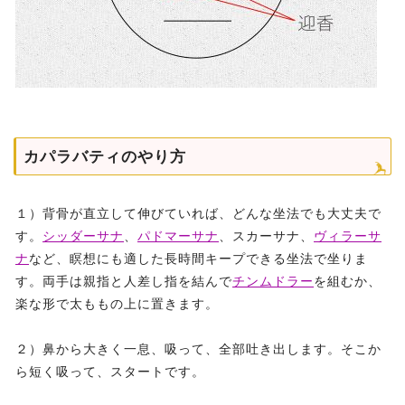
カパラバティのやり方
１）背骨が直立して伸びていれば、どんな坐法でも大丈夫で
す。
シッダーサナ
、
パドマーサナ
、スカーサナ、
ヴィラーサ
ナ
など、瞑想にも適した長時間キープできる坐法で坐りま
す。両手は親指と人差し指を結んで
チンムドラー
を組むか、
楽な形で太ももの上に置きます。
２）鼻から大きく一息、吸って、全部吐き出します。そこか
ら短く吸って、スタートです。