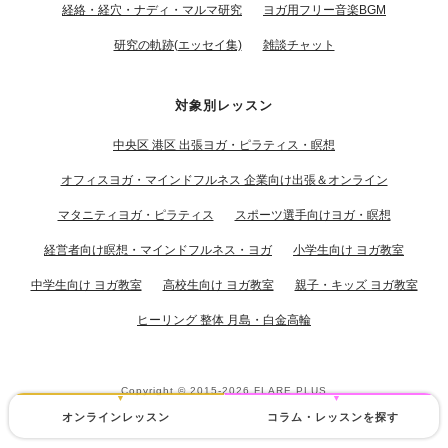
経絡・経穴・ナディ・マルマ研究
ヨガ用フリー音楽BGM
研究の軌跡(エッセイ集)
雑談チャット
対象別レッスン
中央区 港区 出張ヨガ・ピラティス・瞑想
オフィスヨガ・マインドフルネス 企業向け出張＆オンライン
マタニティヨガ・ピラティス
スポーツ選手向けヨガ・瞑想
経営者向け瞑想・マインドフルネス・ヨガ
小学生向け ヨガ教室
中学生向け ヨガ教室
高校生向け ヨガ教室
親子・キッズ ヨガ教室
ヒーリング 整体 月島・白金高輪
Copyright © 2015-2026
FLARE PLUS
オンラインレッスン
コラム・レッスンを探す