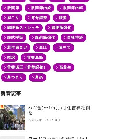
股関節
股関節内旋
股関節内転
肩こり
背骨調整
腰痛
腸腰筋ストレッチ
腸腰筋強化
腹式呼吸
腹斜筋強化
自律神経
若年層ヨガ
血圧
集中力
雑念
骨盤底筋
骨盤矯正（骨盤調整）
高校生
鼻づまり
鼻炎
新着記事
新
8/7(金)〜10(月)は住吉神社例
祭
お知らせ 2026.8.1
ヨーガマカランダ概説【16】