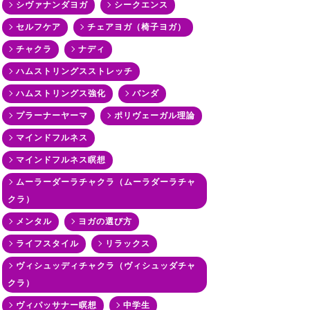
シヴァナンダヨガ
シークエンス
セルフケア
チェアヨガ（椅子ヨガ）
チャクラ
ナディ
ハムストリングスストレッチ
ハムストリングス強化
バンダ
プラーナーヤーマ
ポリヴェーガル理論
マインドフルネス
マインドフルネス瞑想
ムーラーダーラチャクラ（ムーラダーラチャ
クラ）
メンタル
ヨガの選び方
ライフスタイル
リラックス
ヴィシュッディチャクラ（ヴィシュッダチャ
クラ）
ヴィパッサナー瞑想
中学生