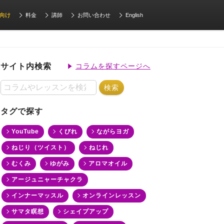
向け
料金
講師
お問い合わせ
English
サイト内検索
コラムを探すページへ
タグで探す
YouTube
くびれ
ながらヨガ
ねじり（ツイスト）
ねじれ
むくみ
ゆがみ
アロマオイル
アージュニャーチャクラ
インナーマッスル
オンラインレッスン
サマタ瞑想
シェイプアップ