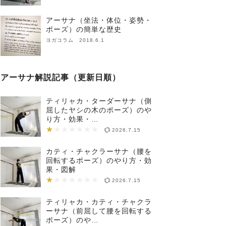
アーサナ（坐法・体位・姿勢・
ポーズ）の簡単な歴史
ヨガコラム 2018.6.1
アーサナ解説記事（更新日順）
ティリャカ・ターダーサナ（側
屈したヤシの木のポーズ）のや
り方・効果・…
★
★★★★★★★
2026.7.15
カティ・チャクラーサナ（腰を
回転するポーズ）のやり方・効
果・図解
★
★★★★★★★
2026.7.15
ティリャカ・カティ・チャクラ
ーサナ（前屈して腰を回転する
ポーズ）のや…