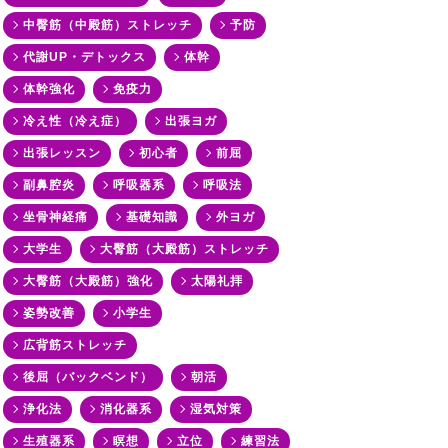
中臀筋（中殿筋）ストレッチ
予防
代謝UP・デトックス
体幹
体幹強化
免疫力
冷え性（冷え症）
出張ヨガ
出張レッスン
初心者
前屈
副鼻腔炎
呼吸器系
呼吸法
坐骨神経痛
基礎知識
外ヨガ
大学生
大臀筋（大殿筋）ストレッチ
大臀筋（大殿筋）強化
太陽礼拝
姿勢改善
小学生
広背筋ストレッチ
後屈（バックベンド）
朝活
浄化法
消化器系
湿気対策
生殖器系
瞑想
立位
練習法