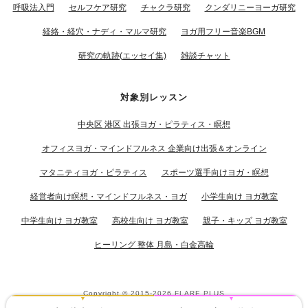
呼吸法入門
セルフケア研究
チャクラ研究
クンダリニーヨーガ研究
経絡・経穴・ナディ・マルマ研究
ヨガ用フリー音楽BGM
研究の軌跡(エッセイ集)
雑談チャット
対象別レッスン
中央区 港区 出張ヨガ・ピラティス・瞑想
オフィスヨガ・マインドフルネス 企業向け出張＆オンライン
マタニティヨガ・ピラティス
スポーツ選手向けヨガ・瞑想
経営者向け瞑想・マインドフルネス・ヨガ
小学生向け ヨガ教室
中学生向け ヨガ教室
高校生向け ヨガ教室
親子・キッズ ヨガ教室
ヒーリング 整体 月島・白金高輪
Copyright © 2015-2026
FLARE PLUS