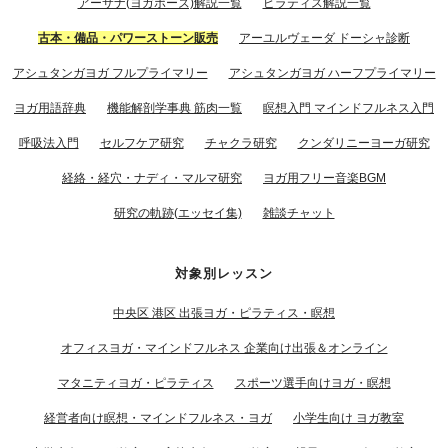
アーサナ(ヨガポーズ)解説一覧
ピラティス解説一覧
古本・備品・パワーストーン販売
アーユルヴェーダ ドーシャ診断
アシュタンガヨガ フルプライマリー
アシュタンガヨガ ハーフプライマリー
ヨガ用語辞典
機能解剖学事典 筋肉一覧
瞑想入門 マインドフルネス入門
呼吸法入門
セルフケア研究
チャクラ研究
クンダリニーヨーガ研究
経絡・経穴・ナディ・マルマ研究
ヨガ用フリー音楽BGM
研究の軌跡(エッセイ集)
雑談チャット
対象別レッスン
中央区 港区 出張ヨガ・ピラティス・瞑想
オフィスヨガ・マインドフルネス 企業向け出張＆オンライン
マタニティヨガ・ピラティス
スポーツ選手向けヨガ・瞑想
経営者向け瞑想・マインドフルネス・ヨガ
小学生向け ヨガ教室