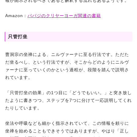
報が開示されるべきであると解釈する流れもあるようです。
Amazon：
ババジのクリヤーヨーガ関連の書籍
只管打坐
曹洞宗の坐禅による、ニルヴァーナに至る行法です。ただた
だ坐るべし、という行法ですが、そこからどのようにニルヴ
ァーナに至っていくのかという過程が、段階を踏んで説明さ
れています。
「只管打坐の効果」の1つ目に「どうでもいい。」と突き放し
たように書きつつ、ステップを7つに分けて一応説明してくれ
たりしています。
坐法や呼吸なども細かく指示されていて、この情報を頼りに
坐禅を始めることもできそうではありますが、やはり「正し