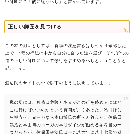
い師匠に全面的に従うべし」と書かれています。
正しい師匠を見つける
この本の狙いとしては、冒頭の注意書きはしっかり確認した
上で、4種の行法の中から自分に合った道を選び、それぞれの
道の正しい師匠について修行をすすめるべしということかと
思います。
渡辺氏もサイトの中で以下のように説明しています。
私の所には、独修は危険とあるがこの行を修めるにはど
こに行けばいいのかという質問がよくあった。私は禅な
ら禅寺へ、ヨーガなら本山博氏の所へと答えた。佐保田
鶴治と本山博のヨーガの本はダイジが勧める参考書の一
つだったが、佐保田鶴治氏は一九八六年に八十七歳で逝