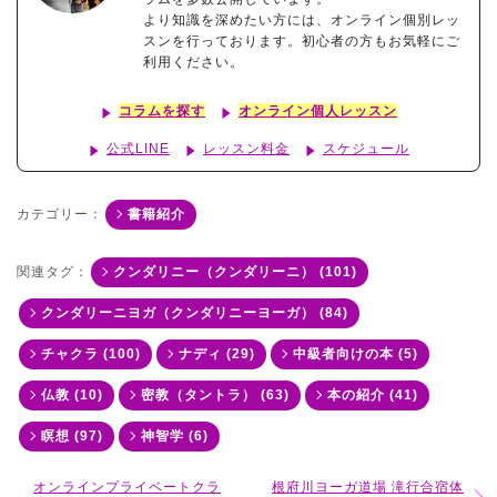
より知識を深めたい方には、オンライン個別レッ
スンを行っております。初心者の方もお気軽にご
利用ください。
コラムを探す
オンライン個人レッスン
公式LINE
レッスン料金
スケジュール
カテゴリー：
書籍紹介
関連タグ：
クンダリニー（クンダリーニ） (101)
クンダリーニヨガ（クンダリニーヨーガ） (84)
チャクラ (100)
ナディ (29)
中級者向けの本 (5)
仏教 (10)
密教（タントラ） (63)
本の紹介 (41)
瞑想 (97)
神智学 (6)
オンラインプライベートクラ
根府川ヨーガ道場 滝行合宿体