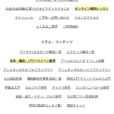
白金(白金高輪/広尾)ヨガ＆ピラティススタジオ
オンライン個別レッスン
スケジュール
ご予約・お問い合わせ
スタジオアクセス
よくあるご質問
ご利用規約
コラム・コンテンツ
アーサナ(ヨガポーズ)解説一覧
ピラティス解説一覧
古本・備品・パワーストーン販売
アーユルヴェーダ ドーシャ診断
アシュタンガヨガ フルプライマリー
アシュタンガヨガ ハーフプライマリー
ヨガ用語辞典
機能解剖学事典 筋肉一覧
瞑想入門 マインドフルネス入門
呼吸法入門
セルフケア研究
チャクラ研究
クンダリニーヨーガ研究
経絡・経穴・ナディ・マルマ研究
ヨガ用フリー音楽BGM
研究の軌跡(エッセイ集)
雑談チャット