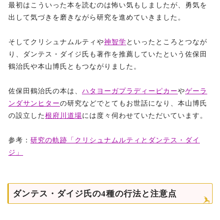
最初はこういった本を読むのは怖い気もしましたが、勇気を
出して気づきを磨きながら研究を進めていきました。
そしてクリシュナムルティや
神智学
といったところとつなが
り、ダンテス・ダイジ氏も著作を推薦していたという佐保田
鶴治氏や本山博氏ともつながりました。
佐保田鶴治氏の本は、
ハタヨーガプラディーピカー
や
ゲーラ
ンダサンヒター
の研究などでとてもお世話になり、本山博氏
の設立した
根府川道場
には度々伺わせていただいています。
参考：
研究の軌跡「クリシュナムルティとダンテス・ダイ
ジ」
ダンテス・ダイジ氏の4種の行法と注意点