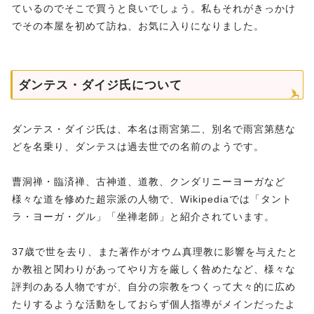
ているのでそこで買うと良いでしょう。私もそれがきっかけ
でその本屋を初めて訪ね、お気に入りになりました。
ダンテス・ダイジ氏について
ダンテス・ダイジ氏は、本名は雨宮第二、別名で雨宮第慈な
どを名乗り、ダンテスは過去世での名前のようです。
曹洞禅・臨済禅、古神道、道教、クンダリニーヨーガなど
様々な道を修めた
超宗派の人物で、Wikipediaでは「タント
ラ・ヨーガ・グル」「坐禅老師」と紹介されています。
37歳で世を去り、また著作がオウム真理教に影響を与えたと
か教祖と関わりがあってやり方を厳しく咎めたなど、様々な
評判のある人物ですが、自分の宗教をつくって大々的に広め
たりするような活動をしておらず個人指導がメインだったよ