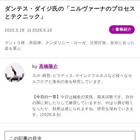
ダンテス・ダイジ氏の「ニルヴァーナのプロセス
とテクニック」
書籍紹介
2025.5.16
2026.6.10
マントラ禅、丹田禅、クンダリニー・ヨーガ、只管打坐、自分に合った
道を選ぶ
by
高橋陽介
ヨガ･瞑想･ピラティス･マインドフルネスなど様々なセ
ルフケアと進化の道を研究しています。
【今日の一言】
今日は鍼灸の実技、期末試験です。自分
の脚に刺したりして練習していますが、やはり脚が軽く
なったり、効果は感じられますね。研究を深めていきま
す。(2026.8.6)
この記事の目次