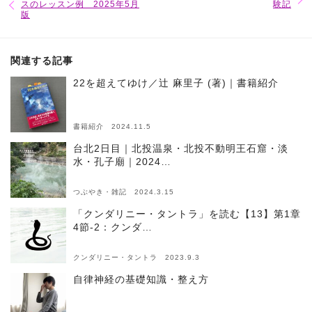
スのレッスン例 2025年5月
験記
版
関連する記事
22を超えてゆけ／辻 麻里子 (著)｜書籍紹介
書籍紹介 2024.11.5
台北2日目｜北投温泉・北投不動明王石窟・淡
水・孔子廟｜2024…
つぶやき・雑記 2024.3.15
「クンダリニー・タントラ」を読む【13】第1章
4節-2：クンダ…
クンダリニー・タントラ 2023.9.3
自律神経の基礎知識・整え方