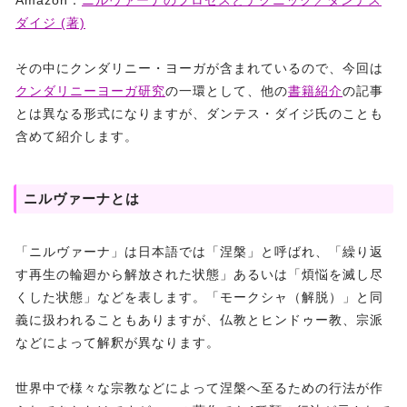
Amazon：
ニルヴァーナのプロセスとテクニック／ダンテス
ダイジ (著)
その中にクンダリニー・ヨーガが含まれているので、今回は
クンダリニーヨーガ研究
の一環として、他の
書籍紹介
の記事
とは異なる形式になりますが、ダンテス・ダイジ氏のことも
含めて紹介します。
ニルヴァーナとは
「ニルヴァーナ」は日本語では「涅槃」と呼ばれ、「繰り返
す再生の輪廻から解放された状態」あるいは「煩悩を滅し尽
くした状態」などを表します。「モークシャ（解脱）」と同
義に扱われることもありますが、仏教とヒンドゥー教、宗派
などによって解釈が異なります。
世界中で様々な宗教などによって涅槃へ至るための行法が作