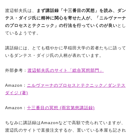
渡辺郁夫氏は、
まず講話録「十三番目の冥想」を読み、ダン
テス・ダイジ氏に精神に関心を寄せた人が、「ニルヴァーナ
のプロセスとテクニック」の行法を行っていくのが良い
とし
ているようです。
講話録には、とても穏やかに早稲田大学の若者たちに語って
いるダンテス・ダイジ氏の人柄が表れています。
外部参考：
渡辺郁夫氏のサイト「総合冥想部門」
Amazon：
ニルヴァーナのプロセスとテクニック／ダンテス
ダイジ (著)
Amazon：
十三番目の冥想 (雨宮第慈講話録)
ちなみに講話録はAmazonなどで高額で売られていますが、
渡辺氏のサイトで直接注文するか、置いている本屋も記され