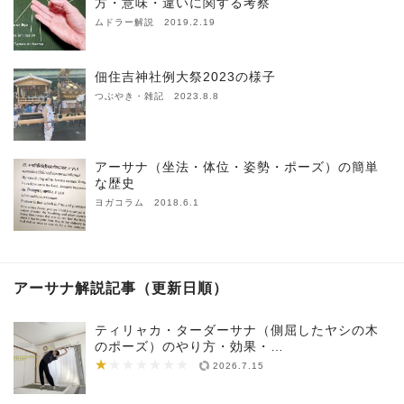
方・意味・違いに関する考察
ムドラー解説 2019.2.19
佃住吉神社例大祭2023の様子
つぶやき・雑記 2023.8.8
アーサナ（坐法・体位・姿勢・ポーズ）の簡単
な歴史
ヨガコラム 2018.6.1
アーサナ解説記事（更新日順）
ティリャカ・ターダーサナ（側屈したヤシの木
のポーズ）のやり方・効果・…
★
★★★★★★★
2026.7.15