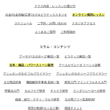
クラス内容・レッスンの選び方
白金(白金高輪/広尾)ヨガ＆ピラティススタジオ
オンライン個別レッスン
スケジュール
ご予約・お問い合わせ
スタジオアクセス
よくあるご質問
ご利用規約
コラム・コンテンツ
アーサナ(ヨガポーズ)解説一覧
ピラティス解説一覧
古本・備品・パワーストーン販売
アーユルヴェーダ ドーシャ診断
アシュタンガヨガ フルプライマリー
アシュタンガヨガ ハーフプライマリー
ヨガ用語辞典
機能解剖学事典 筋肉一覧
瞑想入門 マインドフルネス入門
呼吸法入門
セルフケア研究
チャクラ研究
クンダリニーヨーガ研究
経絡・経穴・ナディ・マルマ研究
ヨガ用フリー音楽BGM
研究の軌跡(エッセイ集)
雑談チャット