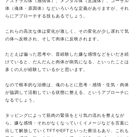
アストラル体（感情体）、メンタル体（意識体）、コーザル
体（魂体・原因体）などいろいろな定義がありますが、それ
らにアプローチする技もあるでしょう。
これらの高次な体は変化が激しく、その変化が少し遅れて気
の体へ反映され、そして肉体に反映されます。
たとえば偏った思考や、昔経験した嫌な感情などをいだき続
けていると、だんだんと肉体が病気になる、といったことは
多くの人が経験しているかと思います。
なので根本的な治療は、魂のもとに思考・感情・生気・肉体
が協調して活動している状態に整える、というアプローチに
なるでしょう。
タッピングによって筋肉の緊張をとり気の流れを整えなが
ら、嫌な感情・それがなくなっていくイメージなどを言葉に
出して解放していくTFTやEFTといった療法もあり、これも