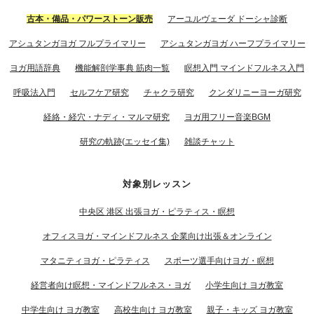
古本・備品・パワーストーン販売
アーユルヴェーダ ドーシャ診断
アシュタンガヨガ フルプライマリー
アシュタンガヨガ ハーフプライマリー
ヨガ用語辞典
機能解剖学事典 筋肉一覧
瞑想入門 マインドフルネス入門
呼吸法入門
セルフケア研究
チャクラ研究
クンダリニーヨーガ研究
経絡・経穴・ナディ・マルマ研究
ヨガ用フリー音楽BGM
研究の軌跡(エッセイ集)
雑談チャット
対象別レッスン
中央区 港区 出張ヨガ・ピラティス・瞑想
オフィスヨガ・マインドフルネス 企業向け出張＆オンライン
マタニティヨガ・ピラティス
スポーツ選手向けヨガ・瞑想
経営者向け瞑想・マインドフルネス・ヨガ
小学生向け ヨガ教室
中学生向け ヨガ教室
高校生向け ヨガ教室
親子・キッズ ヨガ教室