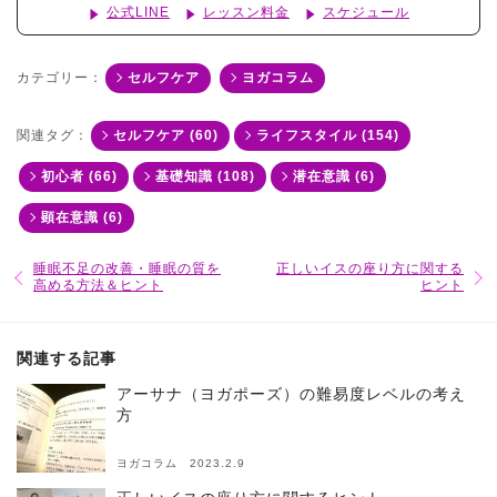
公式LINE
レッスン料金
スケジュール
カテゴリー：
セルフケア
ヨガコラム
関連タグ：
セルフケア (60)
ライフスタイル (154)
初心者 (66)
基礎知識 (108)
潜在意識 (6)
顕在意識 (6)
睡眠不足の改善・睡眠の質を
正しいイスの座り方に関する
高める方法＆ヒント
ヒント
関連する記事
アーサナ（ヨガポーズ）の難易度レベルの考え
方
ヨガコラム 2023.2.9