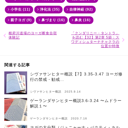
小学生 (11)
浄化法 (35)
自律神経 (92)
親子ヨガ (9)
鼻づまり (16)
鼻炎 (16)
根府川道場のヨーガ断食合宿
「クンダリニー・タントラ」
体験記
を読む【32】第2章 5節：ス
ワディシュターナチャクラの
位置や特徴
関連する記事
シヴァサンヒター概説【7】3.35-3.47 ヨーガ修
行の禁戒・勧戒…
シヴァサンヒター概説 2025.9.14
ゲーランダサンヒター概説3.6-3.24 〜ムドラー
解説１〜
ゲーランダサンヒター概説 2020.7.16
ヨガの大分類（ジュニャーナ・バクティ・カル