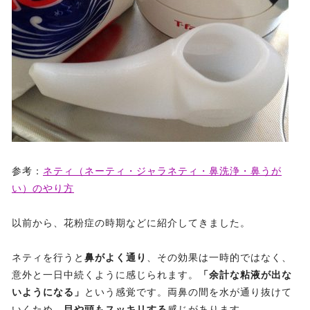
参考：
ネティ（ネーティ・ジャラネティ・鼻洗浄・鼻うが
い）のやり方
以前から、花粉症の時期などに紹介してきました。
ネティを行うと
鼻がよく通り
、その効果は一時的ではなく、
意外と一日中続くように感じられます。
「余計な粘液が出な
いようになる」
という感覚です。両鼻の間を水が通り抜けて
いくため、
目や頭もスッキリする
感じがあります。