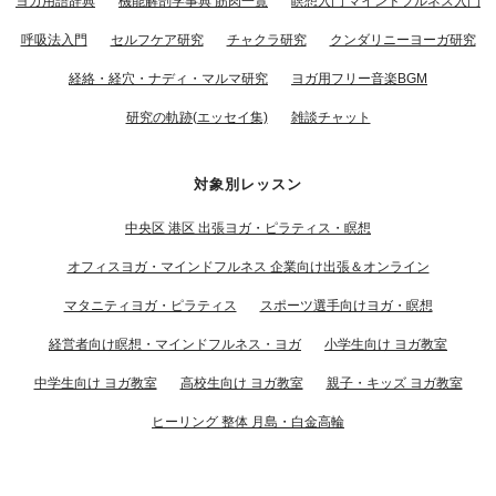
ヨガ用語辞典
機能解剖学事典 筋肉一覧
瞑想入門 マインドフルネス入門
呼吸法入門
セルフケア研究
チャクラ研究
クンダリニーヨーガ研究
経絡・経穴・ナディ・マルマ研究
ヨガ用フリー音楽BGM
研究の軌跡(エッセイ集)
雑談チャット
対象別レッスン
中央区 港区 出張ヨガ・ピラティス・瞑想
オフィスヨガ・マインドフルネス 企業向け出張＆オンライン
マタニティヨガ・ピラティス
スポーツ選手向けヨガ・瞑想
経営者向け瞑想・マインドフルネス・ヨガ
小学生向け ヨガ教室
中学生向け ヨガ教室
高校生向け ヨガ教室
親子・キッズ ヨガ教室
ヒーリング 整体 月島・白金高輪