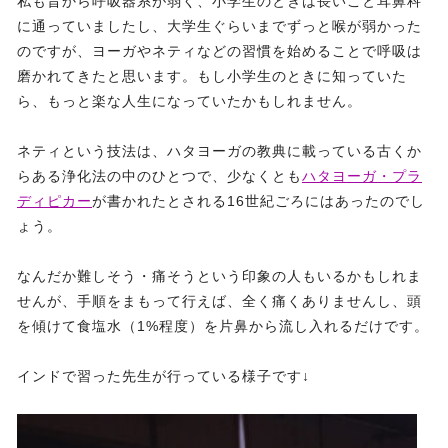
私も昔から呼吸器系が弱く、小学生のときは長いこと耳鼻科
に通っていましたし、大学生ぐらいまでずっと喉が弱かった
のですが、ヨーガやネティなどの習慣を始めることで呼吸は
磨かれてきたと思います。もし小学生のときに知っていた
ら、もっと楽な人生になっていたかもしれません。
ネティという技法は、ハタヨーガの教典に載っている古くか
らある浄化法の中のひとつで、少なくとも
ハタヨーガ・プラ
ディピカー
が書かれたとされる16世紀ごろにはあったのでし
ょう。
なんだか難しそう・痛そうという印象の人もいるかもしれま
せんが、手順をまもって行えば、全く痛くありませんし、頭
を傾けて食塩水（1%程度）を片鼻から流し入れるだけです。
インドで習った先生が行っている様子です↓