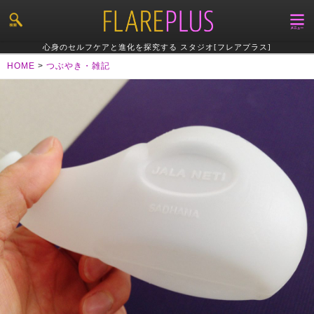
心身のセルフケアと進化を探究する スタジオ[フレアプラス]
HOME
>
つぶやき・雑記