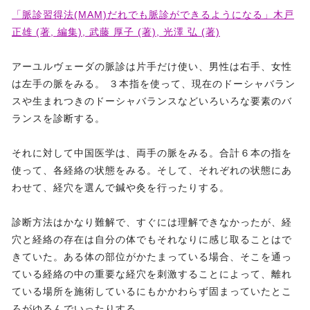
「脈診習得法(MAM)だれでも脈診ができるようになる」木戸
正雄 (著, 編集), 武藤 厚子 (著), 光澤 弘 (著)
アーユルヴェーダの脈診は片手だけ使い、男性は右手、女性
は左手の脈をみる。 ３本指を使って、現在のドーシャバラン
スや生まれつきのドーシャバランスなどいろいろな要素のバ
ランスを診断する。
それに対して中国医学は、両手の脈をみる。合計６本の指を
使って、各経絡の状態をみる。そして、それぞれの状態にあ
わせて、経穴を選んで鍼や灸を行ったりする。
診断方法はかなり難解で、すぐには理解できなかったが、経
穴と経絡の存在は自分の体でもそれなりに感じ取ることはで
きていた。ある体の部位がかたまっている場合、そこを通っ
ている経絡の中の重要な経穴を刺激することによって、離れ
ている場所を施術しているにもかかわらず固まっていたとこ
ろがゆるんでいったりする。