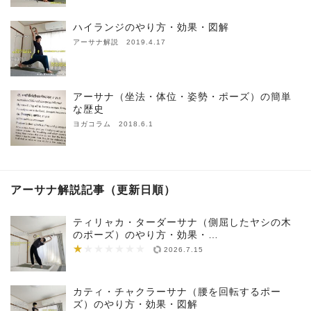
ハイランジのやり方・効果・図解
アーサナ解説 2019.4.17
アーサナ（坐法・体位・姿勢・ポーズ）の簡単
な歴史
ヨガコラム 2018.6.1
アーサナ解説記事（更新日順）
ティリャカ・ターダーサナ（側屈したヤシの木
のポーズ）のやり方・効果・…
★
★★★★★★★
2026.7.15
カティ・チャクラーサナ（腰を回転するポー
ズ）のやり方・効果・図解