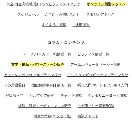
白金(白金高輪/広尾)ヨガ＆ピラティススタジオ
オンライン個別レッスン
スケジュール
ご予約・お問い合わせ
スタジオアクセス
よくあるご質問
ご利用規約
コラム・コンテンツ
アーサナ(ヨガポーズ)解説一覧
ピラティス解説一覧
古本・備品・パワーストーン販売
アーユルヴェーダ ドーシャ診断
アシュタンガヨガ フルプライマリー
アシュタンガヨガ ハーフプライマリー
ヨガ用語辞典
機能解剖学事典 筋肉一覧
瞑想入門 マインドフルネス入門
呼吸法入門
セルフケア研究
チャクラ研究
クンダリニーヨーガ研究
経絡・経穴・ナディ・マルマ研究
ヨガ用フリー音楽BGM
研究の軌跡(エッセイ集)
雑談チャット