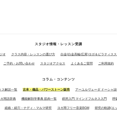
スタジオ情報・レッスン受講
ジオ
クラス内容・レッスンの選び方
白金(白金高輪/広尾)ヨガ＆ピラティス
ご予約・お問い合わせ
スタジオアクセス
よくあるご質問
ご利用規約
コラム・コンテンツ
ィス解説一覧
古本・備品・パワーストーン販売
アーユルヴェーダ ドーシャ診
ヨガ用語辞典
機能解剖学事典 筋肉一覧
瞑想入門 マインドフルネス入門
呼
経絡・経穴・ナディ・マルマ研究
ヨガ用フリー音楽BGM
研究の軌跡(エッ