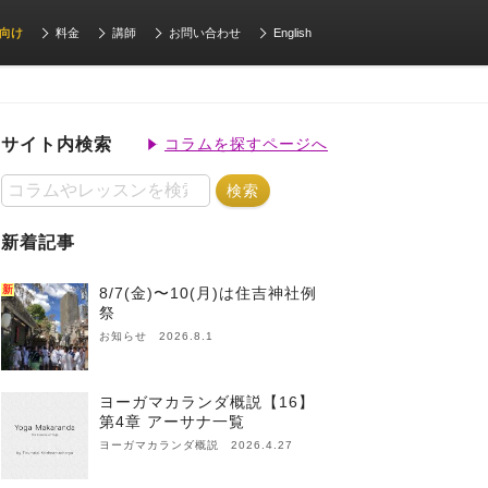
向け
料金
講師
お問い合わせ
English
サイト内検索
コラムを探すページへ
新着記事
新
8/7(金)〜10(月)は住吉神社例
祭
お知らせ 2026.8.1
ヨーガマカランダ概説【16】
第4章 アーサナ一覧
ヨーガマカランダ概説 2026.4.27