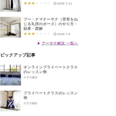
★★★
★★★★★★★
2026.7.11
ブー・ナマナーサナ（背骨をね
じる礼拝のポーズ）のやり方・
効果・図解
★★★
★★★★★★★
2026.7.9
アーサナ解説 一覧へ
ピックアップ記事
オンラインプライベートクラス
のレッスン例
クラス紹介
プライベートクラスのレッスン
例
クラス紹介