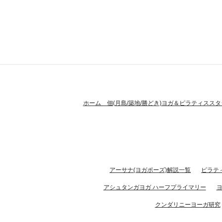
ホーム 佃(月島/築地/勝どき)ヨガ＆ピラティススタ
アーサナ(ヨガポーズ)解説一覧
ピラテ
アシュタンガヨガ ハーフプライマリー
クンダリニーヨーガ研究