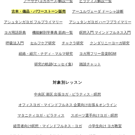
アーサナ(ヨガポーズ)解説一覧
ピラティス解説一覧
古本・備品・パワーストーン販売
アーユルヴェーダ ドーシャ診断
アシュタンガヨガ フルプライマリー
アシュタンガヨガ ハーフプライマリー
ヨガ用語辞典
機能解剖学事典 筋肉一覧
瞑想入門 マインドフルネス入門
呼吸法入門
セルフケア研究
チャクラ研究
クンダリニーヨーガ研究
経絡・経穴・ナディ・マルマ研究
ヨガ用フリー音楽BGM
研究の軌跡(エッセイ集)
雑談チャット
対象別レッスン
中央区 港区 出張ヨガ・ピラティス・瞑想
オフィスヨガ・マインドフルネス 企業向け出張＆オンライン
マタニティヨガ・ピラティス
スポーツ選手向けヨガ・瞑想
経営者向け瞑想・マインドフルネス・ヨガ
小学生向け ヨガ教室