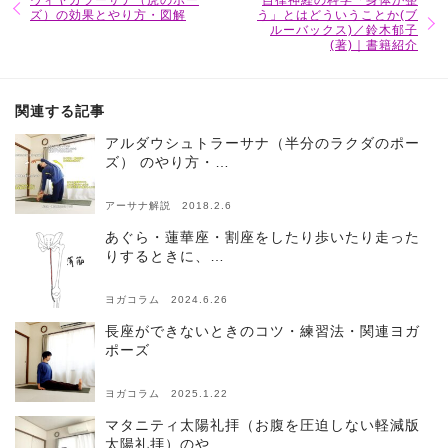
ヴィヤガラーサナ（虎のポー
自律神経の科学「身体が整
ズ）の効果とやり方・図解
う」とはどういうことか(ブ
ルーバックス)／鈴木郁子
(著)｜書籍紹介
関連する記事
アルダウシュトラーサナ（半分のラクダのポー
ズ） のやり方・…
アーサナ解説 2018.2.6
あぐら・蓮華座・割座をしたり歩いたり走った
りするときに、…
ヨガコラム 2024.6.26
長座ができないときのコツ・練習法・関連ヨガ
ポーズ
ヨガコラム 2025.1.22
マタニティ太陽礼拝（お腹を圧迫しない軽減版
太陽礼拝）のや…