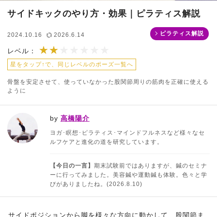
サイドキックのやり方・効果｜ピラティス解説
ピラティス解説
2024.10.16
2026.6.14
★★
★★★★★★★
レベル：
星をタップ↑で、同じレベルのポーズ一覧へ
骨盤を安定させて、使っていなかった股関節周りの筋肉を正確に使える
ように
by
高橋陽介
ヨガ･瞑想･ピラティス･マインドフルネスなど様々なセ
ルフケアと進化の道を研究しています。
【今日の一言】
期末試験前ではありますが、鍼のセミナ
ーに行ってみました。美容鍼や運動鍼も体験。色々と学
びがありましたね。(2026.8.10)
サイドポジションから脚を様々な方向に動かして、股関節ま