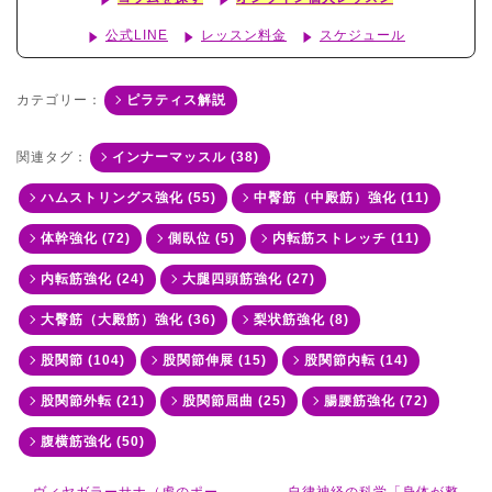
公式LINE
レッスン料金
スケジュール
カテゴリー：
ピラティス解説
関連タグ：
インナーマッスル (38)
ハムストリングス強化 (55)
中臀筋（中殿筋）強化 (11)
体幹強化 (72)
側臥位 (5)
内転筋ストレッチ (11)
内転筋強化 (24)
大腿四頭筋強化 (27)
大臀筋（大殿筋）強化 (36)
梨状筋強化 (8)
股関節 (104)
股関節伸展 (15)
股関節内転 (14)
股関節外転 (21)
股関節屈曲 (25)
腸腰筋強化 (72)
腹横筋強化 (50)