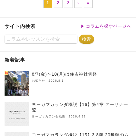
1
2
3
›
»
サイト内検索
コラムを探すページへ
新着記事
新
8/7(金)〜10(月)は住吉神社例祭
お知らせ 2026.8.1
ヨーガマカランダ概説【16】第4章 アーサナ一
覧
ヨーガマカランダ概説 2026.4.27
ヨーガマカランダ概説【15】3.8節 20種類のム