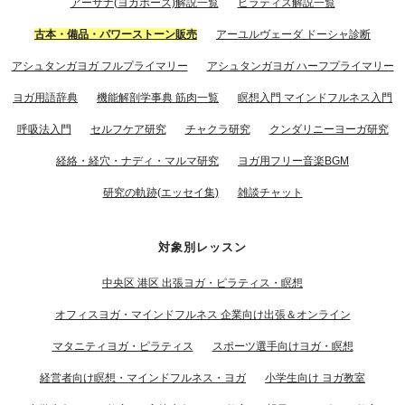
アーサナ(ヨガポーズ)解説一覧
ピラティス解説一覧
古本・備品・パワーストーン販売
アーユルヴェーダ ドーシャ診断
アシュタンガヨガ フルプライマリー
アシュタンガヨガ ハーフプライマリー
ヨガ用語辞典
機能解剖学事典 筋肉一覧
瞑想入門 マインドフルネス入門
呼吸法入門
セルフケア研究
チャクラ研究
クンダリニーヨーガ研究
経絡・経穴・ナディ・マルマ研究
ヨガ用フリー音楽BGM
研究の軌跡(エッセイ集)
雑談チャット
対象別レッスン
中央区 港区 出張ヨガ・ピラティス・瞑想
オフィスヨガ・マインドフルネス 企業向け出張＆オンライン
マタニティヨガ・ピラティス
スポーツ選手向けヨガ・瞑想
経営者向け瞑想・マインドフルネス・ヨガ
小学生向け ヨガ教室