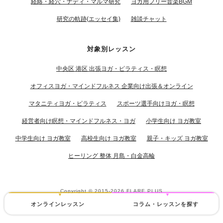
経絡・経穴・ナディ・マルマ研究
ヨガ用フリー音楽BGM
研究の軌跡(エッセイ集)
雑談チャット
対象別レッスン
中央区 港区 出張ヨガ・ピラティス・瞑想
オフィスヨガ・マインドフルネス 企業向け出張＆オンライン
マタニティヨガ・ピラティス
スポーツ選手向けヨガ・瞑想
経営者向け瞑想・マインドフルネス・ヨガ
小学生向け ヨガ教室
中学生向け ヨガ教室
高校生向け ヨガ教室
親子・キッズ ヨガ教室
ヒーリング 整体 月島・白金高輪
Copyright © 2015-2026
FLARE PLUS
オンラインレッスン
コラム・レッスンを探す