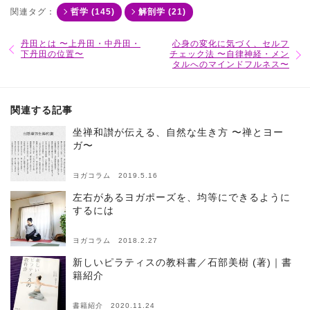
関連タグ：
哲学 (145)
解剖学 (21)
丹田とは 〜上丹田・中丹田・
心身の変化に気づく、セルフ
下丹田の位置〜
チェック法 〜自律神経・メン
タルへのマインドフルネス〜
関連する記事
坐禅和讃が伝える、自然な生き方 〜禅とヨー
ガ〜
ヨガコラム 2019.5.16
左右があるヨガポーズを、均等にできるように
するには
ヨガコラム 2018.2.27
新しいピラティスの教科書／石部美樹 (著)｜書
籍紹介
書籍紹介 2020.11.24