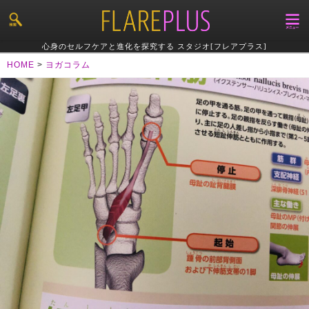
心身のセルフケアと進化を探究する スタジオ[フレアプラス]
HOME
>
ヨガコラム