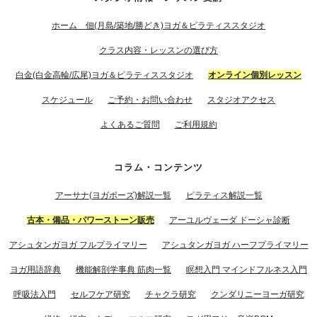
ホーム 佃(月島/築地/勝どき)ヨガ＆ピラティススタジオ
クラス内容・レッスンの選び方
白金(白金高輪/広尾)ヨガ＆ピラティススタジオ
オンライン個別レッスン
スケジュール
ご予約・お問い合わせ
スタジオアクセス
よくあるご質問
ご利用規約
コラム・コンテンツ
アーサナ(ヨガポーズ)解説一覧
ピラティス解説一覧
古本・備品・パワーストーン販売
アーユルヴェーダ ドーシャ診断
アシュタンガヨガ フルプライマリー
アシュタンガヨガ ハーフプライマリー
ヨガ用語辞典
機能解剖学事典 筋肉一覧
瞑想入門 マインドフルネス入門
呼吸法入門
セルフケア研究
チャクラ研究
クンダリニーヨーガ研究