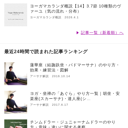
ヨーガマカランダ概説【14】3.7節 10種類のヴ
ァーユ（気の流れ・分布）
ヨーガマカランダ概説 2026.4.1
記事一覧（新着順）へ
最近24時間で読まれた記事ランキング
蓮華座（結跏趺坐・パドマーサナ）のやり方・
効果・練習法・図解
アーサナ解説 2016.10.14
ヨガ・坐禅の「あぐら」やり方一覧｜胡坐・安
楽座(スカーサナ)・達人座(シ…
アーサナ解説 2017.6.17
チンムドラー・ジュニャーナムドラーのやり
方・意味・違いに関する考察