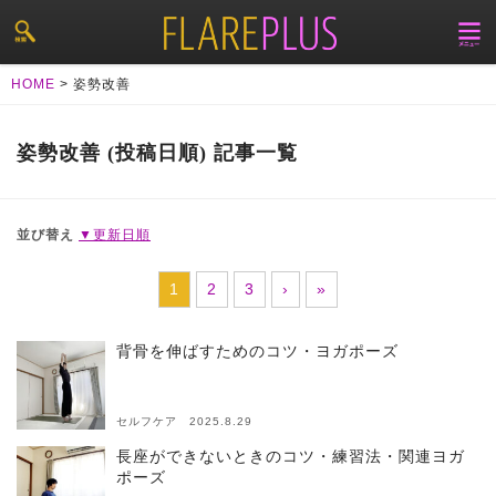
HOME
>
姿勢改善
姿勢改善 (投稿日順) 記事一覧
並び替え
▼更新日順
1
2
3
›
»
背骨を伸ばすためのコツ・ヨガポーズ
セルフケア 2025.8.29
長座ができないときのコツ・練習法・関連ヨガ
ポーズ