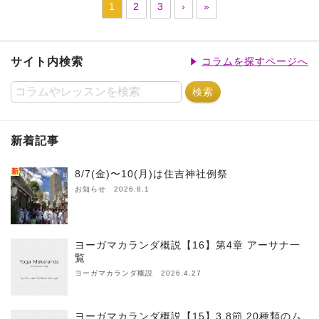
1
2
3
›
»
サイト内検索
コラムを探すページへ
新着記事
新
8/7(金)〜10(月)は住吉神社例祭
お知らせ 2026.8.1
ヨーガマカランダ概説【16】第4章 アーサナ一
覧
ヨーガマカランダ概説 2026.4.27
ヨーガマカランダ概説【15】3.8節 20種類のム