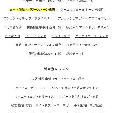
アーサナ(ヨガポーズ)解説一覧
ピラティス解説一覧
古本・備品・パワーストーン販売
アーユルヴェーダ ドーシャ診断
アシュタンガヨガ フルプライマリー
アシュタンガヨガ ハーフプライマリー
ヨガ用語辞典
機能解剖学事典 筋肉一覧
瞑想入門 マインドフルネス入門
呼吸法入門
セルフケア研究
チャクラ研究
クンダリニーヨーガ研究
経絡・経穴・ナディ・マルマ研究
ヨガ用フリー音楽BGM
研究の軌跡(エッセイ集)
雑談チャット
対象別レッスン
中央区 港区 出張ヨガ・ピラティス・瞑想
オフィスヨガ・マインドフルネス 企業向け出張＆オンライン
マタニティヨガ・ピラティス
スポーツ選手向けヨガ・瞑想
経営者向け瞑想・マインドフルネス・ヨガ
小学生向け ヨガ教室