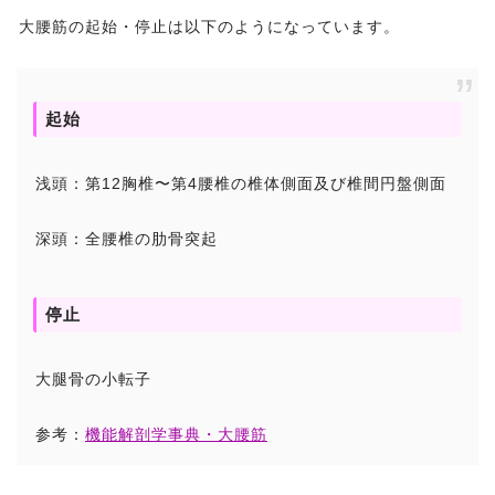
大腰筋の起始・停止は以下のようになっています。
起始
浅頭：第12胸椎〜第4腰椎の椎体側面及び椎間円盤側面
深頭：全腰椎の肋骨突起
停止
大腿骨の小転子
参考：
機能解剖学事典・大腰筋