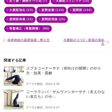
反り腰・腰椎すべり症 (7)
大腰筋ストレッチ (14)
大腰筋強化 (23)
姿勢改善 (124)
股関節 (104)
股関節伸展 (15)
股関節屈曲 (25)
骨盤矯正（骨盤調整） (99)
自律神経の基礎知識・整え方
大腰筋のコツ2：前屈の深め
方
関連する記事
スプタコーナーサナ（仰向けの開脚）のやり
方・効果・図解
アーサナ解説 2018.3.30
ニーラランバ・サルヴァンガーサナ（支えのな
い肩立ち）のや…
アーサナ解説 2018.3.27