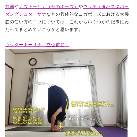
前屈
や
ナヴァーサナ（舟のポーズ）
や
ウッティタハスタパー
ダングシュターサナ
などの具体的なヨガポーズにおける大腰
筋の使い方のコツについては、これからいくつかの記事にわ
たってまとめていこうかと思います。
ウッターナーサナ（立位前屈）