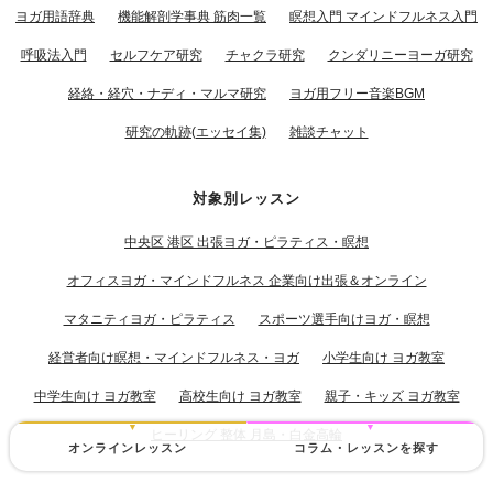
ヨガ用語辞典
機能解剖学事典 筋肉一覧
瞑想入門 マインドフルネス入門
呼吸法入門
セルフケア研究
チャクラ研究
クンダリニーヨーガ研究
経絡・経穴・ナディ・マルマ研究
ヨガ用フリー音楽BGM
研究の軌跡(エッセイ集)
雑談チャット
対象別レッスン
中央区 港区 出張ヨガ・ピラティス・瞑想
オフィスヨガ・マインドフルネス 企業向け出張＆オンライン
マタニティヨガ・ピラティス
スポーツ選手向けヨガ・瞑想
経営者向け瞑想・マインドフルネス・ヨガ
小学生向け ヨガ教室
中学生向け ヨガ教室
高校生向け ヨガ教室
親子・キッズ ヨガ教室
ヒーリング 整体 月島・白金高輪
オンラインレッスン
コラム・レッスンを探す