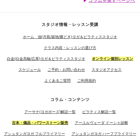
コラムを探すページへ
スタジオ情報・レッスン受講
ホーム 佃(月島/築地/勝どき)ヨガ＆ピラティススタジオ
クラス内容・レッスンの選び方
白金(白金高輪/広尾)ヨガ＆ピラティススタジオ
オンライン個別レッスン
スケジュール
ご予約・お問い合わせ
スタジオアクセス
よくあるご質問
ご利用規約
コラム・コンテンツ
アーサナ(ヨガポーズ)解説一覧
ピラティス解説一覧
古本・備品・パワーストーン販売
アーユルヴェーダ ドーシャ診断
アシュタンガヨガ フルプライマリー
アシュタンガヨガ ハーフプライマリー