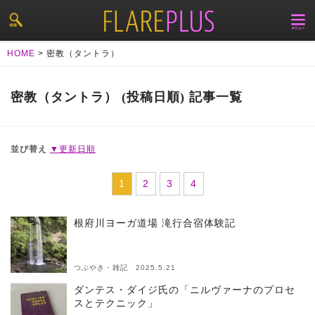
HOME
>
密教（タントラ）
密教（タントラ） (投稿日順) 記事一覧
並び替え
▼更新日順
1
2
3
4
根府川ヨーガ道場 滝行合宿体験記
つぶやき・雑記 2025.5.21
ダンテス・ダイジ氏の「ニルヴァーナのプロセ
スとテクニック」