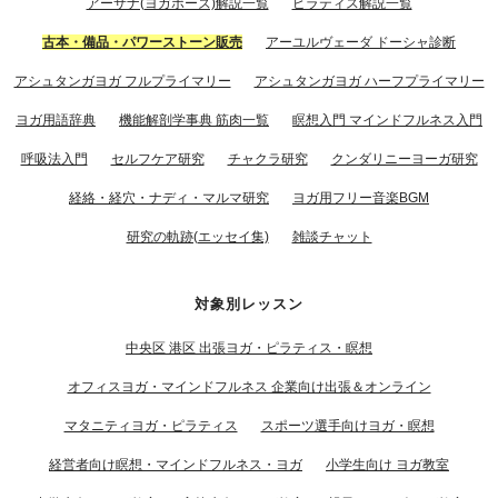
アーサナ(ヨガポーズ)解説一覧
ピラティス解説一覧
古本・備品・パワーストーン販売
アーユルヴェーダ ドーシャ診断
アシュタンガヨガ フルプライマリー
アシュタンガヨガ ハーフプライマリー
ヨガ用語辞典
機能解剖学事典 筋肉一覧
瞑想入門 マインドフルネス入門
呼吸法入門
セルフケア研究
チャクラ研究
クンダリニーヨーガ研究
経絡・経穴・ナディ・マルマ研究
ヨガ用フリー音楽BGM
研究の軌跡(エッセイ集)
雑談チャット
対象別レッスン
中央区 港区 出張ヨガ・ピラティス・瞑想
オフィスヨガ・マインドフルネス 企業向け出張＆オンライン
マタニティヨガ・ピラティス
スポーツ選手向けヨガ・瞑想
経営者向け瞑想・マインドフルネス・ヨガ
小学生向け ヨガ教室