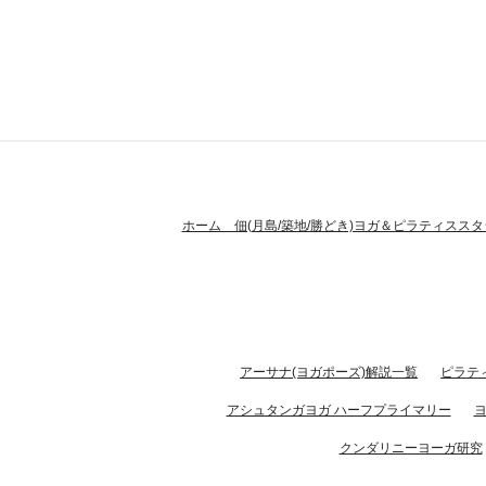
ホーム 佃(月島/築地/勝どき)ヨガ＆ピラティススタ
アーサナ(ヨガポーズ)解説一覧
ピラテ
アシュタンガヨガ ハーフプライマリー
クンダリニーヨーガ研究