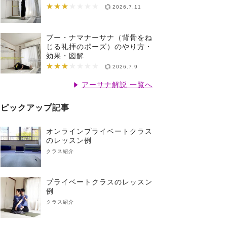
★★★
★★★★★★★
2026.7.11
ブー・ナマナーサナ（背骨をね
じる礼拝のポーズ）のやり方・
効果・図解
★★★
★★★★★★★
2026.7.9
アーサナ解説 一覧へ
ピックアップ記事
オンラインプライベートクラス
のレッスン例
クラス紹介
プライベートクラスのレッスン
例
クラス紹介