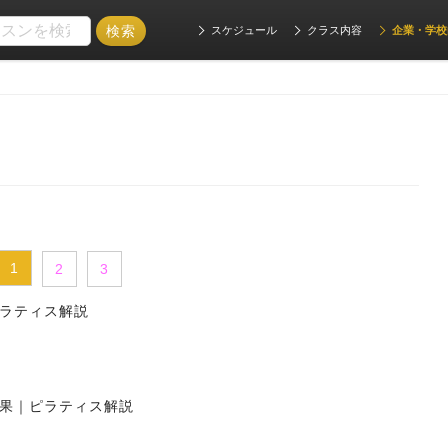
スケジュール
クラス内容
企業・学校
1
2
3
ラティス解説
果｜ピラティス解説