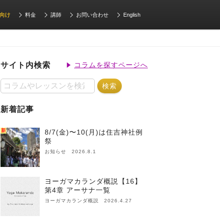
向け
料金
講師
お問い合わせ
English
サイト内検索
コラムを探すページへ
新着記事
新
8/7(金)〜10(月)は住吉神社例
祭
お知らせ 2026.8.1
ヨーガマカランダ概説【16】
第4章 アーサナ一覧
ヨーガマカランダ概説 2026.4.27