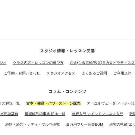
スタジオ情報・レッスン受講
ジオ
クラス内容・レッスンの選び方
白金(白金高輪/広尾)ヨガ＆ピラティス
ご予約・お問い合わせ
スタジオアクセス
よくあるご質問
ご利用規約
コラム・コンテンツ
ィス解説一覧
古本・備品・パワーストーン販売
アーユルヴェーダ ドーシャ診
ヨガ用語辞典
機能解剖学事典 筋肉一覧
瞑想入門 マインドフルネス入門
呼
経絡・経穴・ナディ・マルマ研究
ヨガ用フリー音楽BGM
研究の軌跡(エッ