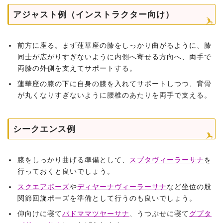
アジャスト例（インストラクター向け）
前方に座る。まず蓮華座の膝をしっかり曲がるように、膝
同士が広がりすぎないように内側へ寄せる方向へ、両手で
両膝の外側を支えてサポートする。
蓮華座の膝の下に自身の膝を入れてサポートしつつ、背骨
が丸くなりすぎないように腰椎のあたりを両手で支える。
シークエンス例
膝をしっかり曲げる準備として、
スプタヴィーラーサナ
を
行っておくと良いでしょう。
スクエアポーズ
や
ディヤーナヴィーラーサナ
など坐位の股
関節回旋ポーズを準備として行うのも良いでしょう。
仰向けに寝て
パドママツヤーサナ
、うつぶせに寝て
グプタ