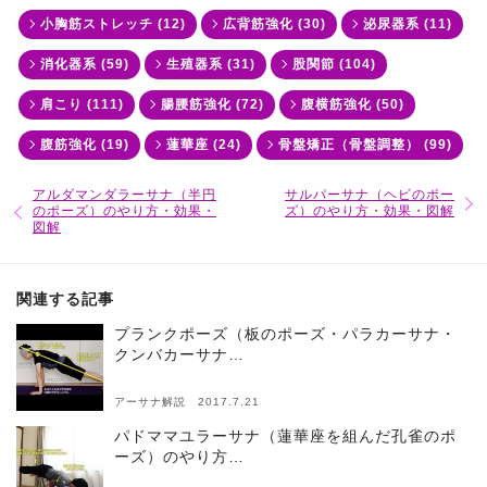
小胸筋ストレッチ (12)
広背筋強化 (30)
泌尿器系 (11)
消化器系 (59)
生殖器系 (31)
股関節 (104)
肩こり (111)
腸腰筋強化 (72)
腹横筋強化 (50)
腹筋強化 (19)
蓮華座 (24)
骨盤矯正（骨盤調整） (99)
アルダマンダラーサナ（半円
サルパーサナ（ヘビのポー
のポーズ）のやり方・効果・
ズ）のやり方・効果・図解
図解
関連する記事
プランクポーズ（板のポーズ・パラカーサナ・
クンバカーサナ…
アーサナ解説 2017.7.21
パドママユラーサナ（蓮華座を組んだ孔雀のポ
ーズ）のやり方…