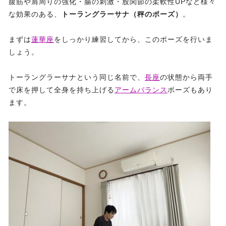
腹筋や肩周りの強化・腸の刺激・股関節の柔軟性UPなど様々
な効果のある、
トーラングラーサナ（秤のポーズ）
。
まずは
蓮華座
をしっかり練習してから、このポーズを行いま
しょう。
トーラングラーサナという同じ名前で、
長座
の状態から両手
で床を押して全身を持ち上げる
アームバランス
ポーズもあり
ます。