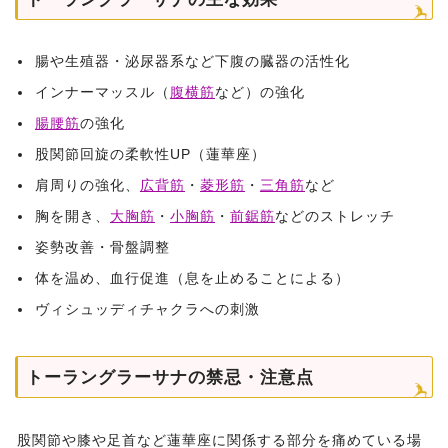
腸や生殖器・泌尿器系など下腹の臓器の活性化
インナーマッスル（
腹横筋
など）の強化
腸腰筋
の強化
股関節回旋の柔軟性UP（蓮華座）
肩周りの強化、
広背筋
・
菱形筋
・
三角筋
など
胸を開き、
大胸筋
・
小胸筋
・
前鋸筋
などのストレッチ
姿勢改善・骨盤調整
体を温め、血行促進（息を止めることによる）
ヴィシュッディチャクラへの刺激
トーラングラーサナの禁忌・注意点
股関節や膝や足首など蓮華座に関係する部分を痛めている場