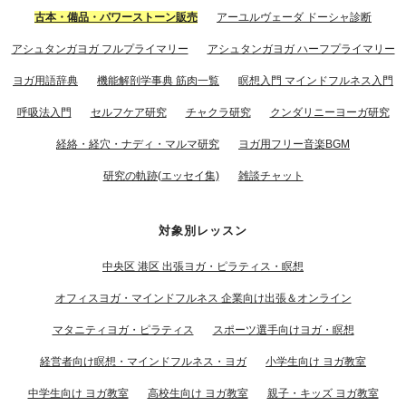
古本・備品・パワーストーン販売
アーユルヴェーダ ドーシャ診断
アシュタンガヨガ フルプライマリー
アシュタンガヨガ ハーフプライマリー
ヨガ用語辞典
機能解剖学事典 筋肉一覧
瞑想入門 マインドフルネス入門
呼吸法入門
セルフケア研究
チャクラ研究
クンダリニーヨーガ研究
経絡・経穴・ナディ・マルマ研究
ヨガ用フリー音楽BGM
研究の軌跡(エッセイ集)
雑談チャット
対象別レッスン
中央区 港区 出張ヨガ・ピラティス・瞑想
オフィスヨガ・マインドフルネス 企業向け出張＆オンライン
マタニティヨガ・ピラティス
スポーツ選手向けヨガ・瞑想
経営者向け瞑想・マインドフルネス・ヨガ
小学生向け ヨガ教室
中学生向け ヨガ教室
高校生向け ヨガ教室
親子・キッズ ヨガ教室