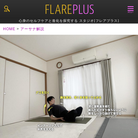
心身のセルフケアと進化を探究する スタジオ[フレアプラス]
HOME
>
アーサナ解説