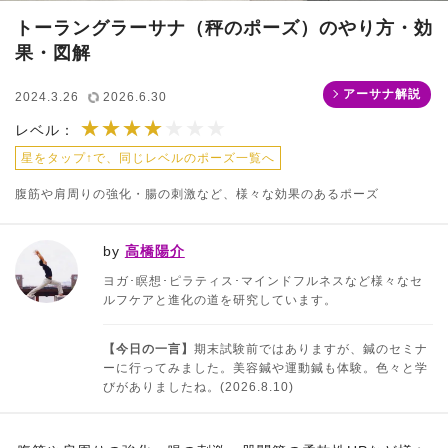
トーラングラーサナ（秤のポーズ）のやり方・効
果・図解
アーサナ解説
2024.3.26
2026.6.30
★★★★
★★★★★★★
レベル：
星をタップ↑で、同じレベルのポーズ一覧へ
腹筋や肩周りの強化・腸の刺激など、様々な効果のあるポーズ
by
高橋陽介
ヨガ･瞑想･ピラティス･マインドフルネスなど様々なセ
ルフケアと進化の道を研究しています。
【今日の一言】
期末試験前ではありますが、鍼のセミナ
ーに行ってみました。美容鍼や運動鍼も体験。色々と学
びがありましたね。(2026.8.10)