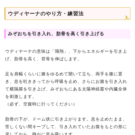
ウディヤーナのやり方・練習法
みぞおちを引き入れ、肋骨を高く引き上げる
ウディヤーナの意味は「飛翔」、下からエネルギーを引き上
げ、肋骨を高く、背骨を伸ばします。
足を肩幅くらいに膝をゆるめて開いて立ち、両手を膝に置
き、息を吐ききってから呼吸を止め、さらにお腹を引き入れ
て横隔膜を引き上げ、みぞおちにある太陽神経叢や内臓全体
を刺激します。
（必ず、空腹時に行ってください）
肋骨の下が、ドーム状に引き上がります。息を止めたまま、
苦しくない間キープして、引き入れていたお腹をもとの形に
戻してから、静かに息を吸います。