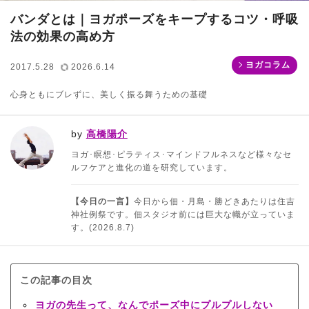
バンダとは｜ヨガポーズをキープするコツ・呼吸
法の効果の高め方
ヨガコラム
2017.5.28
2026.6.14
心身ともにブレずに、美しく振る舞うための基礎
by
高橋陽介
ヨガ･瞑想･ピラティス･マインドフルネスなど様々なセ
ルフケアと進化の道を研究しています。
【今日の一言】
今日から佃・月島・勝どきあたりは住吉
神社例祭です。佃スタジオ前には巨大な幟が立っていま
す。(2026.8.7)
この記事の目次
ヨガの先生って、なんでポーズ中にプルプルしない