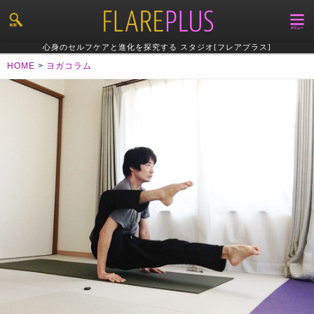
心身のセルフケアと進化を探究する スタジオ[フレアプラス]
HOME
>
ヨガコラム