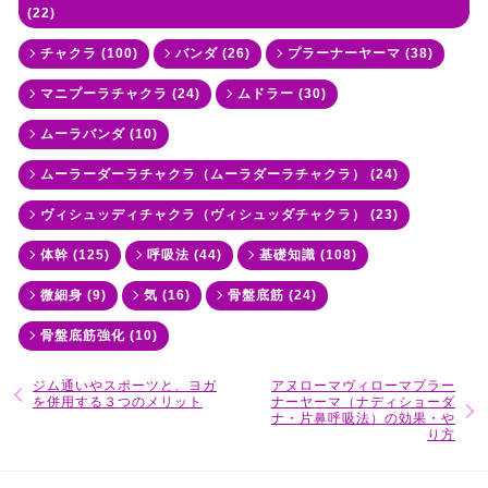
(22)
チャクラ (100)
バンダ (26)
プラーナーヤーマ (38)
マニプーラチャクラ (24)
ムドラー (30)
ムーラバンダ (10)
ムーラーダーラチャクラ（ムーラダーラチャクラ） (24)
ヴィシュッディチャクラ（ヴィシュッダチャクラ） (23)
体幹 (125)
呼吸法 (44)
基礎知識 (108)
微細身 (9)
気 (16)
骨盤底筋 (24)
骨盤底筋強化 (10)
ジム通いやスポーツと、ヨガ
アヌローマヴィローマプラー
を併用する３つのメリット
ナーヤーマ（ナディショーダ
ナ・片鼻呼吸法）の効果・や
り方