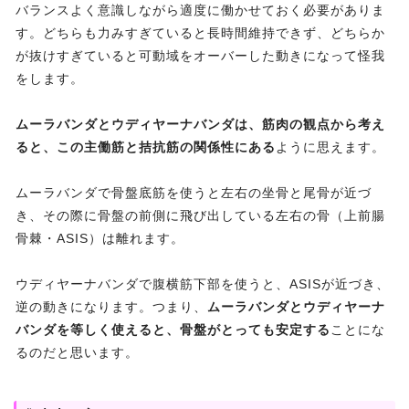
バランスよく意識しながら適度に働かせておく必要がありま
す。どちらも力みすぎていると長時間維持できず、どちらか
が抜けすぎていると可動域をオーバーした動きになって怪我
をします。
ムーラバンダとウディヤーナバンダは、筋肉の観点から考え
ると、この主働筋と拮抗筋の関係性にある
ように思えます。
ムーラバンダで骨盤底筋を使うと左右の坐骨と尾骨が近づ
き、その際に骨盤の前側に飛び出している左右の骨（上前腸
骨棘・ASIS）は離れます。
ウディヤーナバンダで腹横筋下部を使うと、ASISが近づき、
逆の動きになります。つまり、
ムーラバンダとウディヤーナ
バンダを等しく使えると、骨盤がとっても安定する
ことにな
るのだと思います。