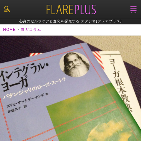
心身のセルフケアと進化を探究する スタジオ[フレアプラス]
HOME
>
ヨガコラム