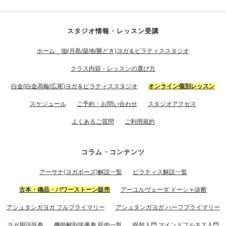
スタジオ情報・レッスン受講
ホーム 佃(月島/築地/勝どき)ヨガ＆ピラティススタジオ
クラス内容・レッスンの選び方
白金(白金高輪/広尾)ヨガ＆ピラティススタジオ
オンライン個別レッスン
スケジュール
ご予約・お問い合わせ
スタジオアクセス
よくあるご質問
ご利用規約
コラム・コンテンツ
アーサナ(ヨガポーズ)解説一覧
ピラティス解説一覧
古本・備品・パワーストーン販売
アーユルヴェーダ ドーシャ診断
アシュタンガヨガ フルプライマリー
アシュタンガヨガ ハーフプライマリー
ヨガ用語辞典
機能解剖学事典 筋肉一覧
瞑想入門 マインドフルネス入門