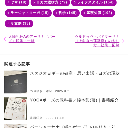
ヤマ (18)
ヨガの選び方 (79)
ライフスタイル (154)
ラージャ・ヨーガ (15)
哲学 (145)
基礎知識 (108)
８支則 (33)
太陽礼拝Aのアーサナ（ポー
ウルドゥヴァパドマーサナ
ズ）順番・一覧
（上向きの蓮華座）のやり
方・効果・図解
関連する記事
スタジオヨギーの破産・思い出話・ヨガの現状
つぶやき・雑記 2025.8.2
YOGAポーズの教科書／綿本彰(著)｜書籍紹介
書籍紹介 2020.11.19
パーシャーサナ（縄のポーズ）のやり方・効