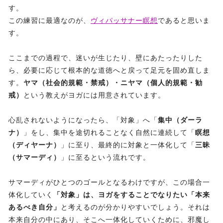
す。
この練習に最適なのが、
ヴィパッサナー瞑想
であると思いま
す。
ここまでの過程で、迷いが生じたり、壁にあたったりした
ら、必要に応じて根本的な道徳へと戻って足元を固め直しま
す。
ヤマ（社会的規範・禁戒）・ニヤマ（個人的規範・勧
戒）
という教えがヨガには用意されています。
心乱されないようになったら、「対象」へ「
集中（ダーラ
ナ）
」をし、集中を途切れることなく自然に連続して「
瞑想
（ディヤーナ）
」に至り、最終的に対象と一体化して「
三昧
（サマーディ）
」に至るという流れです。
サマーディがひとつのゴールとなるわけですが、この場合一
体化していく
「対象」は、ヨガをすることでなりたい「本来
あるべき自分」
と考えるのが分かりやすいでしょう。それは
本来自分の中にあり、そこへ一体化していくために、邪魔し