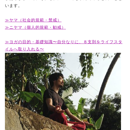
います。
≫ヤマ（社会的規範・禁戒）
≫ニヤマ（個人的規範・勧戒）
≫ヨガの目的・基礎知識〜自分なりに、８支則をライフスタ
イルへ取り入れる〜