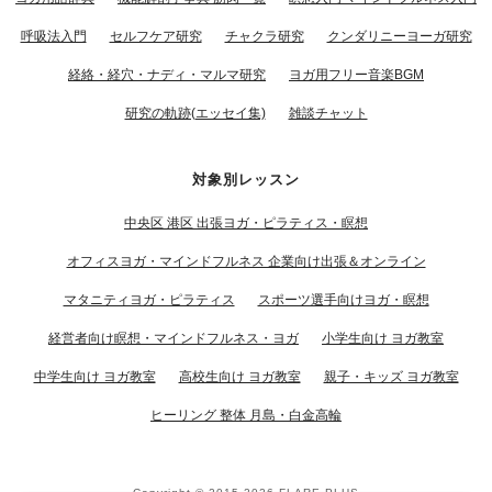
呼吸法入門
セルフケア研究
チャクラ研究
クンダリニーヨーガ研究
経絡・経穴・ナディ・マルマ研究
ヨガ用フリー音楽BGM
研究の軌跡(エッセイ集)
雑談チャット
対象別レッスン
中央区 港区 出張ヨガ・ピラティス・瞑想
オフィスヨガ・マインドフルネス 企業向け出張＆オンライン
マタニティヨガ・ピラティス
スポーツ選手向けヨガ・瞑想
経営者向け瞑想・マインドフルネス・ヨガ
小学生向け ヨガ教室
中学生向け ヨガ教室
高校生向け ヨガ教室
親子・キッズ ヨガ教室
ヒーリング 整体 月島・白金高輪