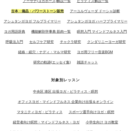
アーサナ(ヨガポーズ)解説一覧
ピラティス解説一覧
古本・備品・パワーストーン販売
アーユルヴェーダ ドーシャ診断
アシュタンガヨガ フルプライマリー
アシュタンガヨガ ハーフプライマリー
ヨガ用語辞典
機能解剖学事典 筋肉一覧
瞑想入門 マインドフルネス入門
呼吸法入門
セルフケア研究
チャクラ研究
クンダリニーヨーガ研究
経絡・経穴・ナディ・マルマ研究
ヨガ用フリー音楽BGM
研究の軌跡(エッセイ集)
雑談チャット
対象別レッスン
中央区 港区 出張ヨガ・ピラティス・瞑想
オフィスヨガ・マインドフルネス 企業向け出張＆オンライン
マタニティヨガ・ピラティス
スポーツ選手向けヨガ・瞑想
経営者向け瞑想・マインドフルネス・ヨガ
小学生向け ヨガ教室