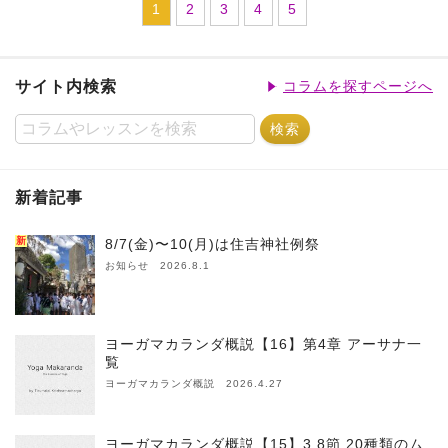
1
2
3
4
5
サイト内検索
コラムを探すページへ
新着記事
新
8/7(金)〜10(月)は住吉神社例祭
お知らせ 2026.8.1
ヨーガマカランダ概説【16】第4章 アーサナ一
覧
ヨーガマカランダ概説 2026.4.27
ヨーガマカランダ概説【15】3.8節 20種類のム