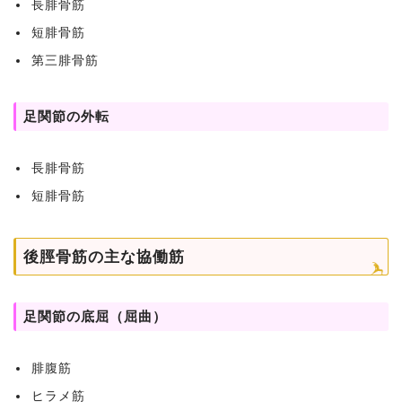
長腓骨筋
短腓骨筋
第三腓骨筋
足関節の外転
長腓骨筋
短腓骨筋
後脛骨筋の主な協働筋
足関節の底屈（屈曲）
腓腹筋
ヒラメ筋