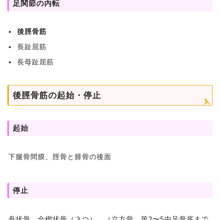
足関節の内転
後脛骨筋
長趾屈筋
長母趾屈筋
後脛骨筋の起始・停止
起始
下腿骨間膜、脛骨と腓骨の後面
停止
舟状骨、全楔状骨（３つ）、（立方骨、第2〜5中足骨底まで