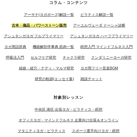
コラム・コンテンツ
アーサナ(ヨガポーズ)解説一覧
ピラティス解説一覧
古本・備品・パワーストーン販売
アーユルヴェーダ ドーシャ診断
アシュタンガヨガ フルプライマリー
アシュタンガヨガ ハーフプライマリー
ヨガ用語辞典
機能解剖学事典 筋肉一覧
瞑想入門 マインドフルネス入門
呼吸法入門
セルフケア研究
チャクラ研究
クンダリニーヨーガ研究
経絡・経穴・ナディ・マルマ研究
ヨガ用フリー音楽BGM
研究の軌跡(エッセイ集)
雑談チャット
対象別レッスン
中央区 港区 出張ヨガ・ピラティス・瞑想
オフィスヨガ・マインドフルネス 企業向け出張＆オンライン
マタニティヨガ・ピラティス
スポーツ選手向けヨガ・瞑想