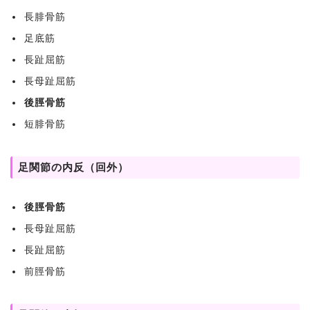
長腓骨筋
足底筋
長趾屈筋
長母趾屈筋
後脛骨筋
短腓骨筋
足関節の内反（回外）
後脛骨筋
長母趾屈筋
長趾屈筋
前脛骨筋