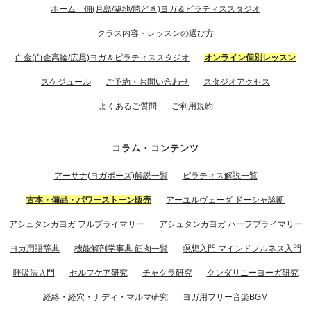
ホーム 佃(月島/築地/勝どき)ヨガ＆ピラティススタジオ
クラス内容・レッスンの選び方
白金(白金高輪/広尾)ヨガ＆ピラティススタジオ
オンライン個別レッスン
スケジュール
ご予約・お問い合わせ
スタジオアクセス
よくあるご質問
ご利用規約
コラム・コンテンツ
アーサナ(ヨガポーズ)解説一覧
ピラティス解説一覧
古本・備品・パワーストーン販売
アーユルヴェーダ ドーシャ診断
アシュタンガヨガ フルプライマリー
アシュタンガヨガ ハーフプライマリー
ヨガ用語辞典
機能解剖学事典 筋肉一覧
瞑想入門 マインドフルネス入門
呼吸法入門
セルフケア研究
チャクラ研究
クンダリニーヨーガ研究
経絡・経穴・ナディ・マルマ研究
ヨガ用フリー音楽BGM