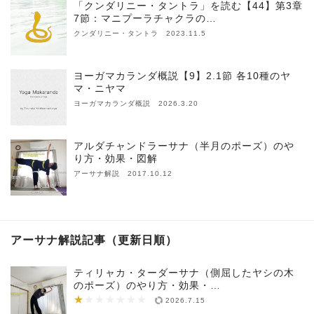
「クンダリニー・タントラ」を読む【44】第3章
7節：マニプーラチャクラの…
クンダリニー・タントラ 2023.11.5
ヨーガマカランダ概説【9】2.1節 各10種のヤ
マ・ニヤマ
ヨーガマカランダ概説 2026.3.20
アルダチャンドラーサナ（半月のポーズ）のや
り方・効果・図解
アーサナ解説 2017.10.12
アーサナ解説記事（更新日順）
ティリャカ・ターダーサナ（側屈したヤシの木
のポーズ）のやり方・効果・…
★
★★★★★★★
2026.7.15