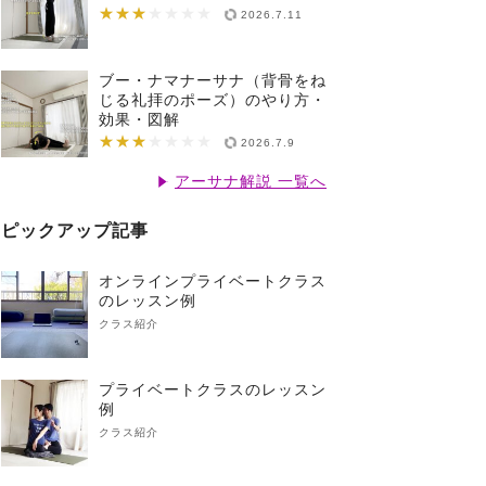
★★★
★★★★★★★
2026.7.11
ブー・ナマナーサナ（背骨をね
じる礼拝のポーズ）のやり方・
効果・図解
★★★
★★★★★★★
2026.7.9
アーサナ解説 一覧へ
ピックアップ記事
オンラインプライベートクラス
のレッスン例
クラス紹介
プライベートクラスのレッスン
例
クラス紹介