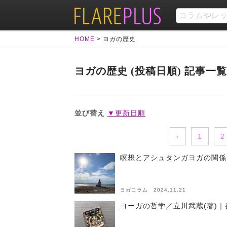
HOME
>
ヨガの歴史
ヨガの歴史 (投稿日順) 記事一覧
並び替え
▼更新日順
‹
1
2
瞑想とアシュタンガヨガの関係
ヨガコラム 2024.11.21
ヨーガの哲学／立川武蔵(著)｜