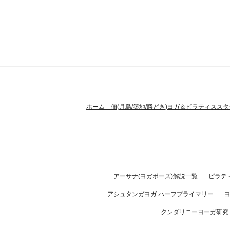
ホーム 佃(月島/築地/勝どき)ヨガ＆ピラティススタ
アーサナ(ヨガポーズ)解説一覧
ピラテ
アシュタンガヨガ ハーフプライマリー
クンダリニーヨーガ研究