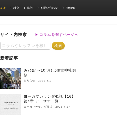
向け
料金
講師
お問い合わせ
English
サイト内検索
コラムを探すページへ
新着記事
8/7(金)〜10(月)は住吉神社例
祭
お知らせ 2026.8.1
ヨーガマカランダ概説【16】
第4章 アーサナ一覧
ヨーガマカランダ概説 2026.4.27