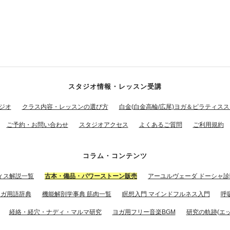
スタジオ情報・レッスン受講
ジオ
クラス内容・レッスンの選び方
白金(白金高輪/広尾)ヨガ＆ピラティス
ご予約・お問い合わせ
スタジオアクセス
よくあるご質問
ご利用規約
コラム・コンテンツ
ィス解説一覧
古本・備品・パワーストーン販売
アーユルヴェーダ ドーシャ診
ヨガ用語辞典
機能解剖学事典 筋肉一覧
瞑想入門 マインドフルネス入門
呼
経絡・経穴・ナディ・マルマ研究
ヨガ用フリー音楽BGM
研究の軌跡(エッ