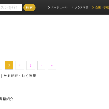
スケジュール
クラス内容
企業・学校
3
4
5
›
»
｜坐る瞑想・動く瞑想
書籍紹介