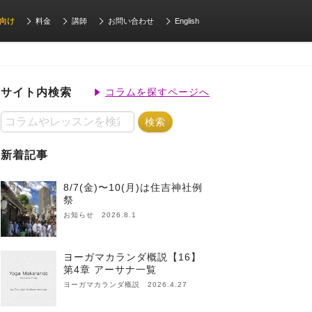
向け
料金
講師
お問い合わせ
English
サイト内検索
コラムを探すページへ
新着記事
8/7(金)〜10(月)は住吉神社例
祭
お知らせ 2026.8.1
ヨーガマカランダ概説【16】
第4章 アーサナ一覧
ヨーガマカランダ概説 2026.4.27