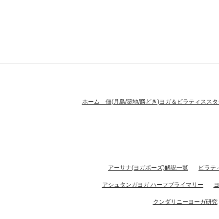
ホーム 佃(月島/築地/勝どき)ヨガ＆ピラティススタ
アーサナ(ヨガポーズ)解説一覧
ピラテ
アシュタンガヨガ ハーフプライマリー
クンダリニーヨーガ研究