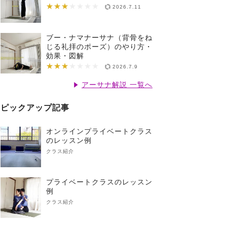
★★★
★★★★★★★
2026.7.11
ブー・ナマナーサナ（背骨をね
じる礼拝のポーズ）のやり方・
効果・図解
★★★
★★★★★★★
2026.7.9
アーサナ解説 一覧へ
ピックアップ記事
オンラインプライベートクラス
のレッスン例
クラス紹介
プライベートクラスのレッスン
例
クラス紹介