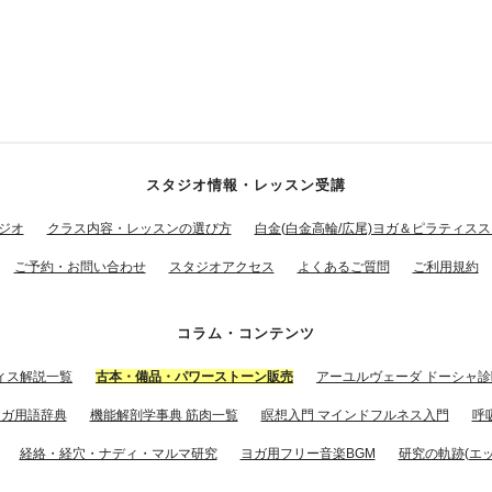
スタジオ情報・レッスン受講
ジオ
クラス内容・レッスンの選び方
白金(白金高輪/広尾)ヨガ＆ピラティス
ご予約・お問い合わせ
スタジオアクセス
よくあるご質問
ご利用規約
コラム・コンテンツ
ィス解説一覧
古本・備品・パワーストーン販売
アーユルヴェーダ ドーシャ診
ヨガ用語辞典
機能解剖学事典 筋肉一覧
瞑想入門 マインドフルネス入門
呼
経絡・経穴・ナディ・マルマ研究
ヨガ用フリー音楽BGM
研究の軌跡(エッ