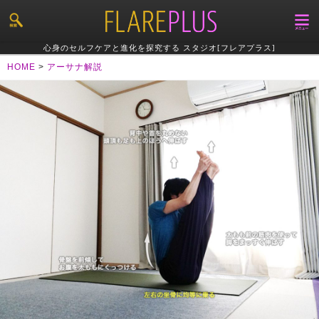
心身のセルフケアと進化を探究する スタジオ[フレアプラス]
HOME
>
アーサナ解説