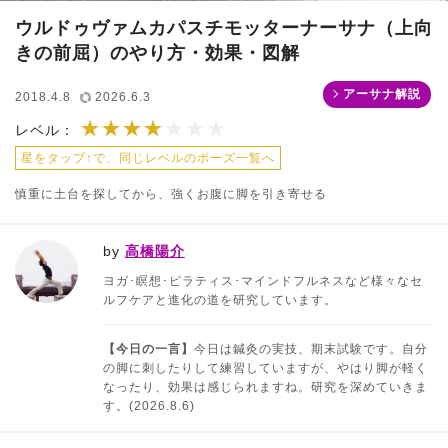
ウルドゥヴァムカパスチモッターナーサナ（上向
きの前屈）のやり方・効果・図解
アーサナ解説
2018.4.8
2026.6.3
★★★★
★★★★★★★
レベル：
星をタップ↑で、同じレベルのポーズ一覧へ
慎重に土台を探してから、強くお腹に脚を引き寄せる
by
高橋陽介
ヨガ･瞑想･ピラティス･マインドフルネスなど様々なセ
ルフケアと進化の道を研究しています。
【今日の一言】
今日は鍼灸の実技、期末試験です。自分
の脚に刺したりして練習していますが、やはり脚が軽く
なったり、効果は感じられますね。研究を深めていきま
す。(2026.8.6)