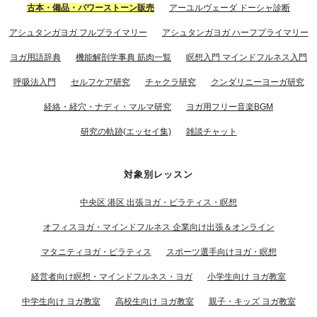
古本・備品・パワーストーン販売
アーユルヴェーダ ドーシャ診断
アシュタンガヨガ フルプライマリー
アシュタンガヨガ ハーフプライマリー
ヨガ用語辞典
機能解剖学事典 筋肉一覧
瞑想入門 マインドフルネス入門
呼吸法入門
セルフケア研究
チャクラ研究
クンダリニーヨーガ研究
経絡・経穴・ナディ・マルマ研究
ヨガ用フリー音楽BGM
研究の軌跡(エッセイ集)
雑談チャット
対象別レッスン
中央区 港区 出張ヨガ・ピラティス・瞑想
オフィスヨガ・マインドフルネス 企業向け出張＆オンライン
マタニティヨガ・ピラティス
スポーツ選手向けヨガ・瞑想
経営者向け瞑想・マインドフルネス・ヨガ
小学生向け ヨガ教室
中学生向け ヨガ教室
高校生向け ヨガ教室
親子・キッズ ヨガ教室