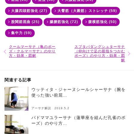
大腿四頭筋強化 (27)
大臀筋（大殿筋）ストレッチ (59)
股関節屈曲 (25)
腸腰筋強化 (72)
腹横筋強化 (50)
集中力 (59)
クールマーサナ（亀のポー
スプタパダングシュターサナ
ズ・クルマーサナ）のやり
（仰向けで足の親指をつかむ
方・効果・図解
ポーズ）のやり方・効果・図
解
関連する記事
ウッティタ・ジャーヌシールシャーサナ（腕を
使った強い前屈…
アーサナ解説 2019.5.2
パドママユラーサナ（蓮華座を組んだ孔雀のポ
ーズ）のやり方…