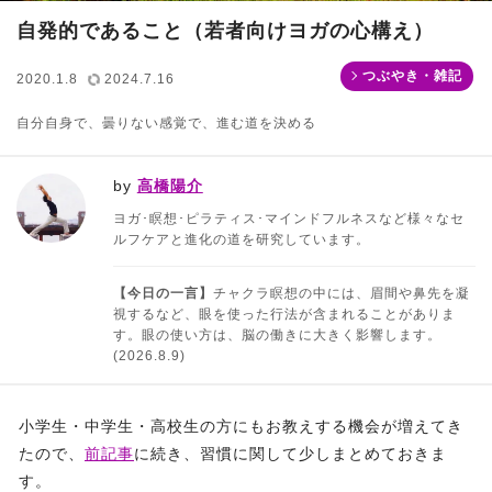
自発的であること（若者向けヨガの心構え）
つぶやき・雑記
2020.1.8
2024.7.16
自分自身で、曇りない感覚で、進む道を決める
by
高橋陽介
ヨガ･瞑想･ピラティス･マインドフルネスなど様々なセ
ルフケアと進化の道を研究しています。
【今日の一言】
チャクラ瞑想の中には、眉間や鼻先を凝
視するなど、眼を使った行法が含まれることがありま
す。眼の使い方は、脳の働きに大きく影響します。
(2026.8.9)
小学生・中学生・高校生の方にもお教えする機会が増えてき
たので、
前記事
に続き、習慣に関して少しまとめておきま
す。