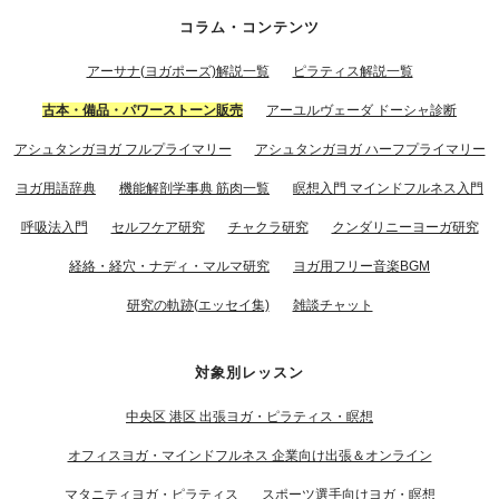
コラム・コンテンツ
アーサナ(ヨガポーズ)解説一覧
ピラティス解説一覧
古本・備品・パワーストーン販売
アーユルヴェーダ ドーシャ診断
アシュタンガヨガ フルプライマリー
アシュタンガヨガ ハーフプライマリー
ヨガ用語辞典
機能解剖学事典 筋肉一覧
瞑想入門 マインドフルネス入門
呼吸法入門
セルフケア研究
チャクラ研究
クンダリニーヨーガ研究
経絡・経穴・ナディ・マルマ研究
ヨガ用フリー音楽BGM
研究の軌跡(エッセイ集)
雑談チャット
対象別レッスン
中央区 港区 出張ヨガ・ピラティス・瞑想
オフィスヨガ・マインドフルネス 企業向け出張＆オンライン
マタニティヨガ・ピラティス
スポーツ選手向けヨガ・瞑想