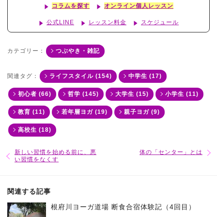
コラムを探す
オンライン個人レッスン
公式LINE
レッスン料金
スケジュール
カテゴリー：
つぶやき・雑記
関連タグ：
ライフスタイル (154)
中学生 (17)
初心者 (66)
哲学 (145)
大学生 (15)
小学生 (11)
教育 (11)
若年層ヨガ (19)
親子ヨガ (9)
高校生 (18)
新しい習慣を始める前に、悪
体の「センター」とは
い習慣をなくす
関連する記事
根府川ヨーガ道場 断食合宿体験記（4回目）