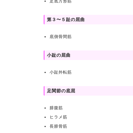
足底方形筋
第３〜５趾の屈曲
底側骨間筋
小趾の屈曲
小趾外転筋
足関節の底屈
腓腹筋
ヒラメ筋
長腓骨筋