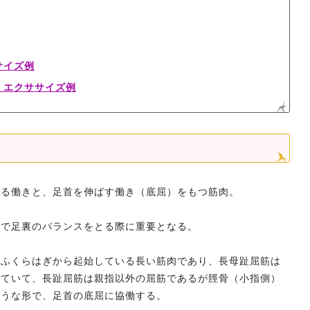
サイズ例
・エクササイズ例
げる働きと、足首を伸ばす働き（底屈）をもつ筋肉。
位で足裏のバランスをとる際に重要となる。
くふくらはぎから起始している長い筋肉であり、長母趾屈筋は
していて、長趾屈筋は親指以外の屈筋であるが脛骨（小指側）
ような形で、足首の底屈に協働する。