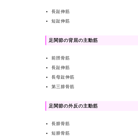
長趾伸筋
短趾伸筋
足関節の背屈の主動筋
前脛骨筋
長趾伸筋
長母趾伸筋
第三腓骨筋
足関節の外反の主動筋
長腓骨筋
短腓骨筋