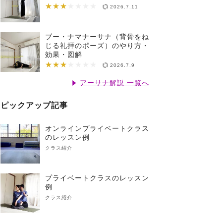
★★★
★★★★★★★
2026.7.11
ブー・ナマナーサナ（背骨をね
じる礼拝のポーズ）のやり方・
効果・図解
★★★
★★★★★★★
2026.7.9
アーサナ解説 一覧へ
ピックアップ記事
オンラインプライベートクラス
のレッスン例
クラス紹介
プライベートクラスのレッスン
例
クラス紹介