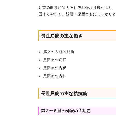
足首の向きには人それぞれかなり癖があり
固まりやすく、浅層・深層ともにしっかり
長趾屈筋の主な働き
第２〜５趾の屈曲
足関節の底屈
足関節の内反
足関節の内転
長趾屈筋の主な拮抗筋
第２〜５趾の伸展の主動筋