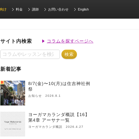
向け
料金
講師
お問い合わせ
English
サイト内検索
コラムを探すページへ
新着記事
新
8/7(金)〜10(月)は住吉神社例
祭
お知らせ 2026.8.1
ヨーガマカランダ概説【16】
第4章 アーサナ一覧
ヨーガマカランダ概説 2026.4.27