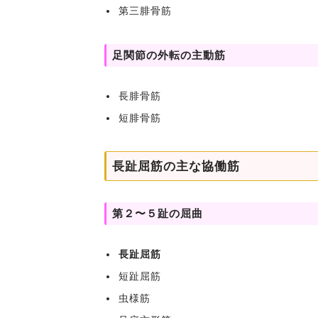
第三腓骨筋
足関節の外転の主動筋
長腓骨筋
短腓骨筋
長趾屈筋の主な協働筋
第２〜５趾の屈曲
長趾屈筋
短趾屈筋
虫様筋