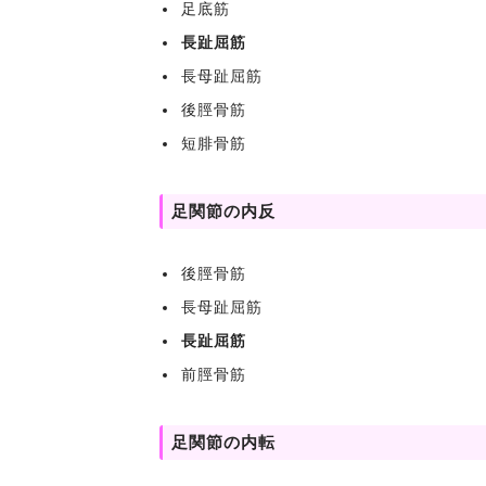
足底筋
長趾屈筋
長母趾屈筋
後脛骨筋
短腓骨筋
足関節の内反
後脛骨筋
長母趾屈筋
長趾屈筋
前脛骨筋
足関節の内転