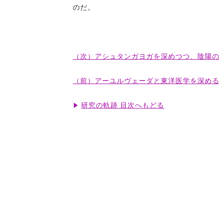
のだ。
（次）アシュタンガヨガを深めつつ、陰陽
（前）アーユルヴェーダと東洋医学を深め
研究の軌跡 目次へもどる