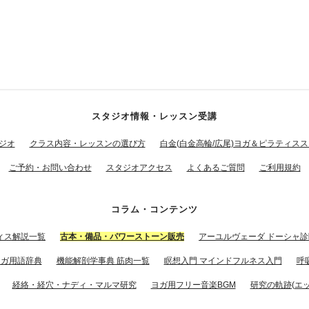
スタジオ情報・レッスン受講
ジオ
クラス内容・レッスンの選び方
白金(白金高輪/広尾)ヨガ＆ピラティス
ご予約・お問い合わせ
スタジオアクセス
よくあるご質問
ご利用規約
コラム・コンテンツ
ィス解説一覧
古本・備品・パワーストーン販売
アーユルヴェーダ ドーシャ診
ヨガ用語辞典
機能解剖学事典 筋肉一覧
瞑想入門 マインドフルネス入門
呼
経絡・経穴・ナディ・マルマ研究
ヨガ用フリー音楽BGM
研究の軌跡(エッ