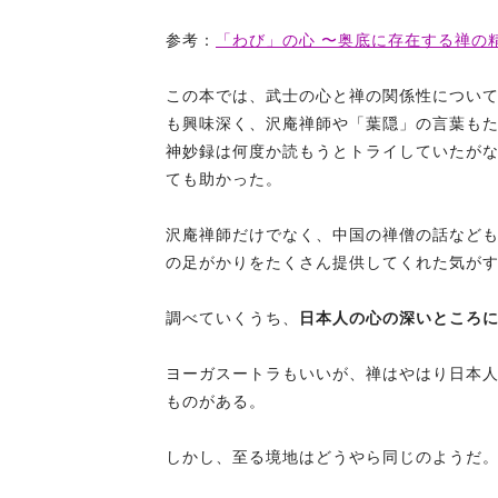
参考：
「わび」の心 〜奥底に存在する禅の
この本では、武士の心と禅の関係性につい
も興味深く、沢庵禅師や「葉隠」の言葉も
神妙録は何度か読もうとトライしていたが
ても助かった。
沢庵禅師だけでなく、中国の禅僧の話など
の足がかりをたくさん提供してくれた気が
調べていくうち、
日本人の心の深いところ
ヨーガスートラもいいが、禅はやはり日本
ものがある。
しかし、至る境地はどうやら同じのようだ