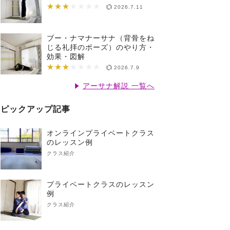
★★★
★★★★★★★
2026.7.11
ブー・ナマナーサナ（背骨をね
じる礼拝のポーズ）のやり方・
効果・図解
★★★
★★★★★★★
2026.7.9
アーサナ解説 一覧へ
ピックアップ記事
オンラインプライベートクラス
のレッスン例
クラス紹介
プライベートクラスのレッスン
例
クラス紹介