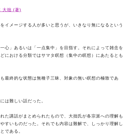
大拙 (著)
のをイメージする人が多いと思うが、いきなり無になるという
「一心」あるいは「一点集中」を目指す。それによって雑念を
などにおける分類ではサマタ瞑想（集中の瞑想）にあたるとも
でも最終的な状態は無種子三昧、対象の無い瞑想の極致であ
私には難しい話だった。
られた講話がまとめられたもので、大拙氏が各宗派への理解も
みやすいものだった。それでも内容は難解で、しっかり理解し
ことである。