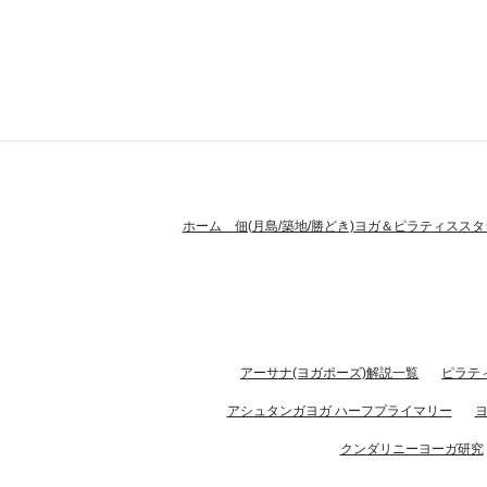
ホーム 佃(月島/築地/勝どき)ヨガ＆ピラティススタ
アーサナ(ヨガポーズ)解説一覧
ピラテ
アシュタンガヨガ ハーフプライマリー
クンダリニーヨーガ研究