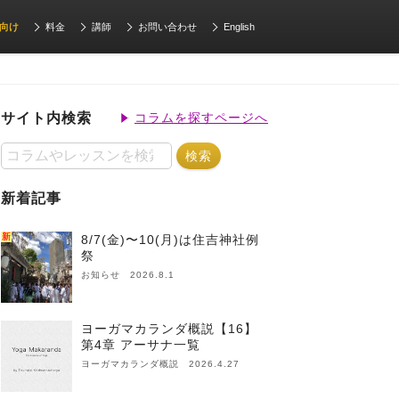
向け
料金
講師
お問い合わせ
English
サイト内検索
コラムを探すページへ
新着記事
新
8/7(金)〜10(月)は住吉神社例
祭
お知らせ 2026.8.1
ヨーガマカランダ概説【16】
第4章 アーサナ一覧
ヨーガマカランダ概説 2026.4.27