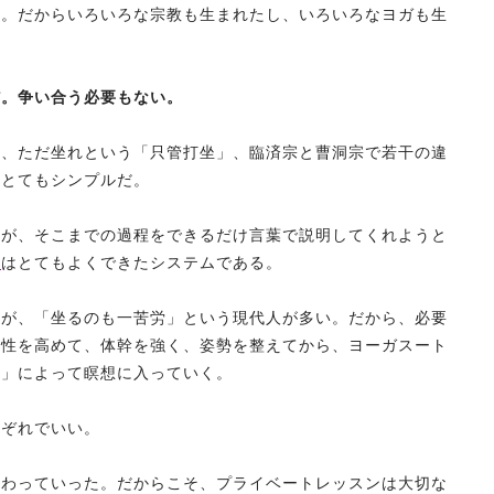
だ。だからいろいろな宗教も生まれたし、いろいろなヨガも生
だ。争い合う必要もない。
」、ただ坐れという「只管打坐」、臨済宗と曹洞宗で若干の違
はとてもシンプルだ。
いが、そこまでの過程をできるだけ言葉で説明してくれようと
）
はとてもよくできたシステムである。
るが、「坐るのも一苦労」という現代人が多い。だから、必要
軟性を高めて、体幹を強く、姿勢を整えてから、ヨーガスート
法」によって瞑想に入っていく。
れぞれでいい。
変わっていった。だからこそ、プライベートレッスンは大切な