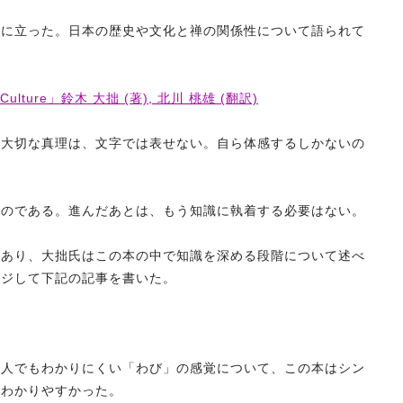
役に立った。日本の歴史や文化と禅の関係性について語られて
Culture」鈴木 大拙 (著), 北川 桃雄 (翻訳)
番大切な真理は、文字では表せない。自ら体感するしかないの
なのである。進んだあとは、もう知識に執着する必要はない。
があり、大拙氏はこの本の中で知識を深める段階について述べ
ンジして下記の記事を書いた。
本人でもわかりにくい「わび」の感覚について、この本はシン
もわかりやすかった。