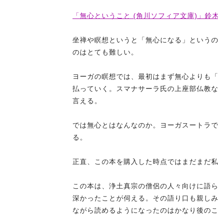
「無心ということ (角川ソフィア文庫)」鈴木 
坐禅や瞑想というと「無心になる」という
のはとても難しい。
ヨーガの瞑想では、最初はまず無心よりも
払っていく。スマナサーラ氏の上座部仏教
言える。
では無心とはなんなのか。ヨーガスートラ
る。
正直、この本を購入した時点ではまだまだ
この本は、浄土真宗の僧侶の人々向けに語
深かったことが伺える。その語り口も親し
ながら読めるようになったのはかなり後の