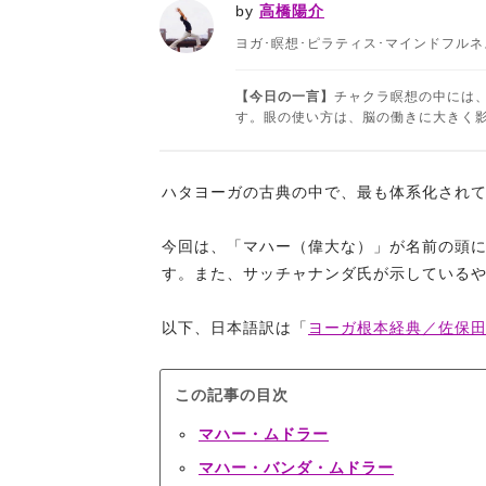
by
高橋陽介
ヨガ･瞑想･ピラティス･マインドフル
【今日の一言】
チャクラ瞑想の中には
す。眼の使い方は、脳の働きに大きく影響し
ハタヨーガの古典の中で、最も体系化され
今回は、「マハー（偉大な）」が名前の頭
す。また、サッチャナンダ氏が示している
以下、日本語訳は「
ヨーガ根本経典／佐保
この記事の目次
マハー・ムドラー
マハー・バンダ・ムドラー