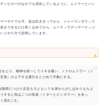
ラディピカーのなかでも混在しているように、ムドラーとバン
ドマーサナでも可、息は吐ききってから、ジャーランダラ→ウ
、息をできるだけ長く止めてから、ムーラ→ウディヤーナ→ジ
というやり方で説明しています。
じ坐位をとり、精神を統一してイキを吸い、ノドのムドラー（ジ
（五気）の上下する運行をとどめて不動にする。
トを会陰部につけた左足もろともシリを床から少しばかりもち上
そうすると気は二つの気道（イダーとピンガラー）を去っ
よく流れこむ。