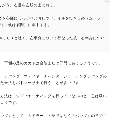
あてがう。右足を左股の上におく。
、アゴを心臓にしっかりとおしつけ、イキをひきしめ（ムーラ・
気道（或は眉間）に集中する。
ら、ゆっくりと吐く。左半身について行なった後、右半身につい
で、下側の足のカカトは会陰または肛門にあてるようです。
ムーラバンダ・ウディヤーナバンダ・ジャーランダラバンダの
また坐法もパドマーサナで行うことが多いです。
る方法は、ウディヤーナバンダを行っていないのと、息は吸い
るようです。
バンダ」として「ムドラー」の章ではなく「バンダ」の章でこ