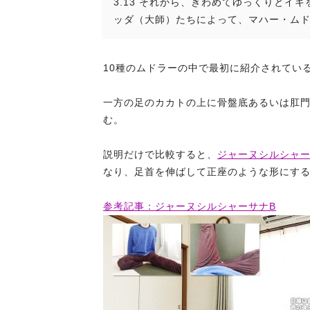
3.13 それから、きわめてゆっくりと
ッダ（大師）たちによって、マハー・ム
10種のムドラーの中で最初に紹介されてい
一方の足のカカトの上に骨盤底あるいは肛
む。
説明だけで比較すると、
ジャーヌシルシャー
なり、足首を伸ばして正座のような形にす
参考記事：ジャーヌシルシャーサナB