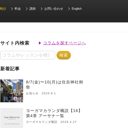
向け
料金
講師
お問い合わせ
English
サイト内検索
コラムを探すページへ
新着記事
8/7(金)〜10(月)は住吉神社例
祭
お知らせ 2026.8.1
ヨーガマカランダ概説【16】
第4章 アーサナ一覧
ヨーガマカランダ概説 2026.4.27