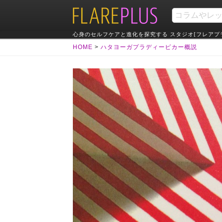
心身のセルフケアと進化を探究する スタジオ[フレアプ
HOME
>
ハタヨーガプラディーピカー概説