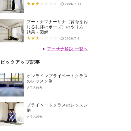
★★★
★★★★★★★
2026.7.11
ブー・ナマナーサナ（背骨をね
じる礼拝のポーズ）のやり方・
効果・図解
★★★
★★★★★★★
2026.7.9
アーサナ解説 一覧へ
ピックアップ記事
オンラインプライベートクラス
のレッスン例
クラス紹介
プライベートクラスのレッスン
例
クラス紹介