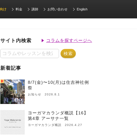
向け
料金
講師
お問い合わせ
English
サイト内検索
コラムを探すページへ
新着記事
新
8/7(金)〜10(月)は住吉神社例
祭
お知らせ 2026.8.1
ヨーガマカランダ概説【16】
第4章 アーサナ一覧
ヨーガマカランダ概説 2026.4.27