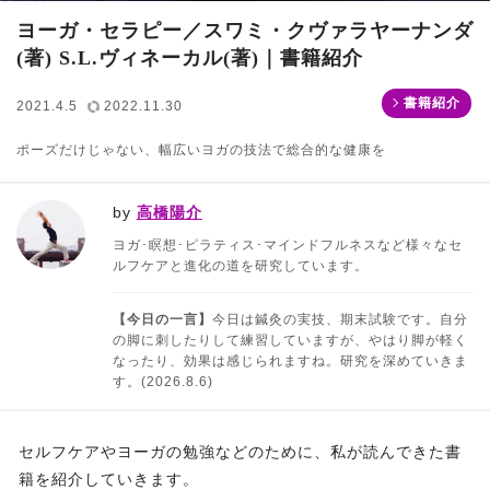
ヨーガ・セラピー／スワミ・クヴァラヤーナンダ
(著) S.L.ヴィネーカル(著)｜書籍紹介
書籍紹介
2021.4.5
2022.11.30
ポーズだけじゃない、幅広いヨガの技法で総合的な健康を
by
高橋陽介
ヨガ･瞑想･ピラティス･マインドフルネスなど様々なセ
ルフケアと進化の道を研究しています。
【今日の一言】
今日は鍼灸の実技、期末試験です。自分
の脚に刺したりして練習していますが、やはり脚が軽く
なったり、効果は感じられますね。研究を深めていきま
す。(2026.8.6)
セルフケアやヨーガの勉強などのために、私が読んできた書
籍を紹介していきます。