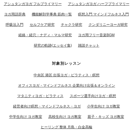
アシュタンガヨガ フルプライマリー
アシュタンガヨガ ハーフプライマリー
ヨガ用語辞典
機能解剖学事典 筋肉一覧
瞑想入門 マインドフルネス入門
呼吸法入門
セルフケア研究
チャクラ研究
クンダリニーヨーガ研究
経絡・経穴・ナディ・マルマ研究
ヨガ用フリー音楽BGM
研究の軌跡(エッセイ集)
雑談チャット
対象別レッスン
中央区 港区 出張ヨガ・ピラティス・瞑想
オフィスヨガ・マインドフルネス 企業向け出張＆オンライン
マタニティヨガ・ピラティス
スポーツ選手向けヨガ・瞑想
経営者向け瞑想・マインドフルネス・ヨガ
小学生向け ヨガ教室
中学生向け ヨガ教室
高校生向け ヨガ教室
親子・キッズ ヨガ教室
ヒーリング 整体 月島・白金高輪