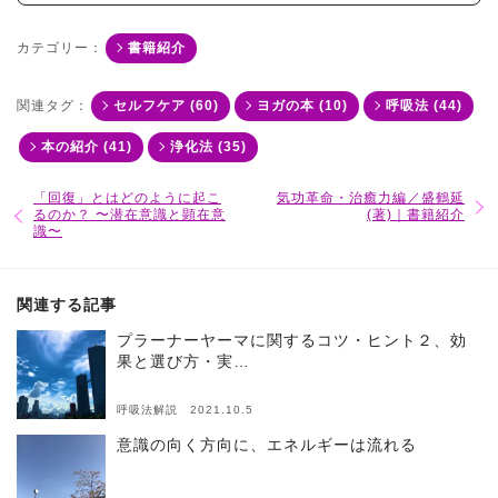
カテゴリー：
書籍紹介
関連タグ：
セルフケア (60)
ヨガの本 (10)
呼吸法 (44)
本の紹介 (41)
浄化法 (35)
「回復」とはどのように起こ
気功革命・治癒力編／盛鶴延
るのか？ 〜潜在意識と顕在意
(著)｜書籍紹介
識〜
関連する記事
プラーナーヤーマに関するコツ・ヒント２、効
果と選び方・実…
呼吸法解説 2021.10.5
意識の向く方向に、エネルギーは流れる